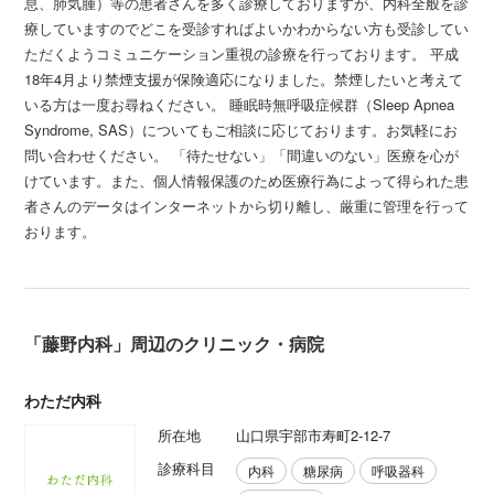
息、肺気腫）等の患者さんを多く診療しておりますが、内科全般を診
療していますのでどこを受診すればよいかわからない方も受診してい
ただくようコミュニケーション重視の診療を行っております。 平成
18年4月より禁煙支援が保険適応になりました。禁煙したいと考えて
いる方は一度お尋ねください。 睡眠時無呼吸症候群（Sleep Apnea
Syndrome, SAS）についてもご相談に応じております。お気軽にお
問い合わせください。 「待たせない」「間違いのない」医療を心が
けています。また、個人情報保護のため医療行為によって得られた患
者さんのデータはインターネットから切り離し、厳重に管理を行って
おります。
「藤野内科」周辺のクリニック・病院
わただ内科
所在地
山口県宇部市寿町2-12-7
診療科目
内科
糖尿病
呼吸器科