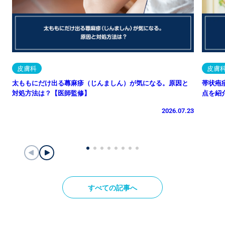
皮膚科
皮膚
太ももにだけ出る蕁麻疹（じんましん）が気になる。原因と
帯状疱
対処方法は？【医師監修】
点を紹
2026.07.23
すべての記事へ