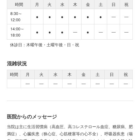
時間
月
火
水
木
金
土
日
祝
8:30～
●
●
●
●
●
●
―
―
12:00
14:00～
●
●
●
―
●
―
―
―
18:00
休診日：木曜午後・土曜午後・日・祝
混雑状況
時間
月
火
水
木
金
土
日
祝
―
―
―
―
―
―
―
―
医院からのメッセージ
当院は主に生活習慣病（高血圧、高コレステロール血症、糖尿病、肥
満症）、心臓疾患（狭心症、心筋梗塞等の心不全）、呼吸器疾患（喘