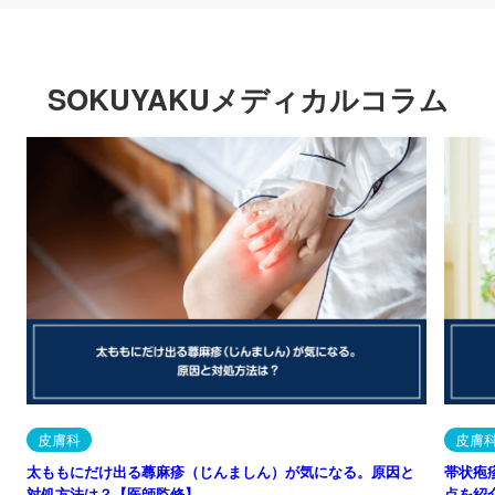
SOKUYAKUメディカルコラム
皮膚科
皮膚
太ももにだけ出る蕁麻疹（じんましん）が気になる。原因と
帯状疱
対処方法は？【医師監修】
点を紹