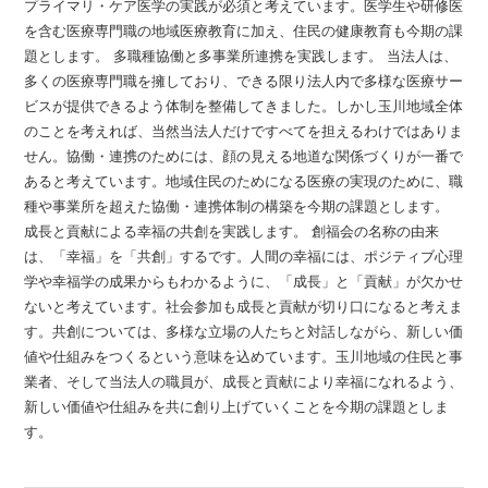
プライマリ・ケア医学の実践が必須と考えています。医学生や研修医
を含む医療専門職の地域医療教育に加え、住民の健康教育も今期の課
題とします。 多職種協働と多事業所連携を実践します。 当法人は、
多くの医療専門職を擁しており、できる限り法人内で多様な医療サー
ビスが提供できるよう体制を整備してきました。しかし玉川地域全体
のことを考えれば、当然当法人だけですべてを担えるわけではありま
せん。協働・連携のためには、顔の見える地道な関係づくりが一番で
あると考えています。地域住民のためになる医療の実現のために、職
種や事業所を超えた協働・連携体制の構築を今期の課題とします。
成長と貢献による幸福の共創を実践します。 創福会の名称の由来
は、「幸福」を「共創」するです。人間の幸福には、ポジティブ心理
学や幸福学の成果からもわかるように、「成長」と「貢献」が欠かせ
ないと考えています。社会参加も成長と貢献が切り口になると考えま
す。共創については、多様な立場の人たちと対話しながら、新しい価
値や仕組みをつくるという意味を込めています。玉川地域の住民と事
業者、そして当法人の職員が、成長と貢献により幸福になれるよう、
新しい価値や仕組みを共に創り上げていくことを今期の課題としま
す。