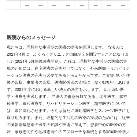
―
―
―
―
―
―
―
―
医院からのメッセージ
私たちは、理想的な生活期の医療の提供を実現します。 当法人は
2021年4月に、ふくろうクリニック自由が丘を開設することになりま
した(2021年5月保険診療開始)。これは、理想的な生活期の医療の実
現のためには、在宅医療の充実だけではなく、外来医療・リハビリテ
ーション医療の充実も必要であると考えたからです。ご支援頂いた住
民の皆様、事業者の皆様、医療関係者の皆様に、厚く御礼申しあげま
す。2021年度における新しい法人の決意を示します。 広く深い医
学・医療を実践します。 当法人の得意分野である、老年医学、脳神
経医学、緩和医療学、リハビリテーション医学、精神医学について
は、常に深化させます。今期は新たに運動器医学とスポーツ医学にも
取り組みます。また、理想的な生活期の医療の実現のためには、従来
の臓器別病態別の医学の知識や技術に加えて、患者中心の医療の方
法、家族志向性や地域志向性のアプローチを基礎とする家庭医療学／