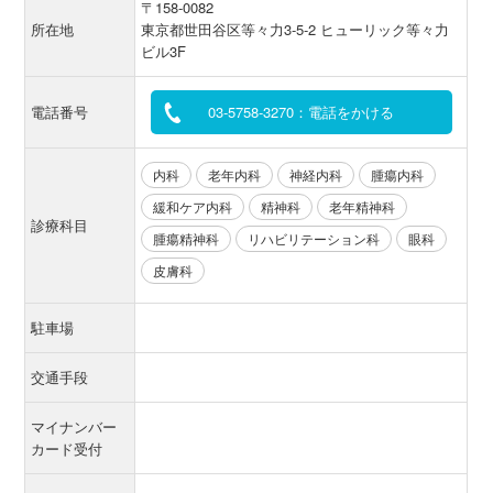
〒158-0082
所在地
東京都世田谷区等々力3-5-2 ヒューリック等々力
ビル3F
電話番号
03-5758-3270：電話をかける
内科
老年内科
神経内科
腫瘍内科
緩和ケア内科
精神科
老年精神科
診療科目
腫瘍精神科
リハビリテーション科
眼科
皮膚科
駐車場
交通手段
マイナンバー
カード受付