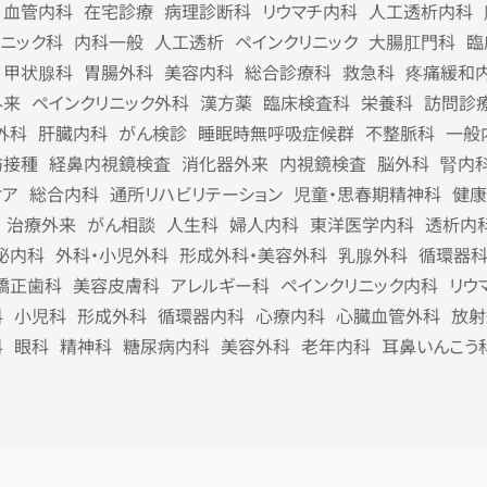
血管内科
在宅診療
病理診断科
リウマチ内科
人工透析内科
リニック科
内科一般
人工透析
ペインクリニック
大腸肛門科
臨
甲状腺科
胃腸外科
美容内科
総合診療科
救急科
疼痛緩和
外来
ペインクリニック外科
漢方薬
臨床検査科
栄養科
訪問診
外科
肝臓内科
がん検診
睡眠時無呼吸症候群
不整脈科
一般
防接種
経鼻内視鏡検査
消化器外来
内視鏡検査
脳外科
腎内
ケア
総合内科
通所リハビリテーション
児童・思春期精神科
健康
治療外来
がん相談
人生科
婦人内科
東洋医学内科
透析内
泌内科
外科・小児外科
形成外科・美容外科
乳腺外科
循環器
矯正歯科
美容皮膚科
アレルギー科
ペインクリニック内科
リウ
科
小児科
形成外科
循環器内科
心療内科
心臓血管外科
放射
科
眼科
精神科
糖尿病内科
美容外科
老年内科
耳鼻いんこう