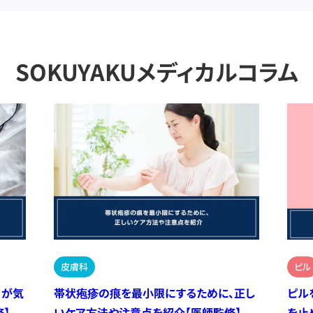
SOKUYAKUメディカルコラム
皮膚科
ピル
）が気
帯状疱疹の痕を最小限にするために、正し
ピル
】
いケア方法や注意点を紹介【医師監修】
を止