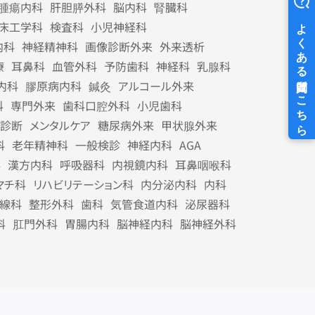
腫瘍内科
肝胆膵外科
脳内科
腎臓科
床工学科
検査科
小児神経科
内科
神経精神科
画像診断外来
外来透析
療
耳鼻科
血管外科
予防歯科
神経科
乳腺科
内科
膠原病内科
鍼灸
アルコール外来
科
専門外来
歯科口腔外科
小児歯科
診断
メンタルケア
糖尿病外来
甲状腺外来
科
老年精神科
一般検診
神経内科
AGA
科
漢方内科
呼吸器科
内視鏡内科
耳鼻咽喉科
マチ科
リハビリテーション科
内分泌内科
内科
線科
整形外科
歯科
気管食道内科
泌尿器科
科
肛門外科
胃腸内科
脳神経内科
脳神経外科