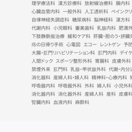
理学療法科
漢方診療科
放射線治療科
腸内科
心臓血管内科
一般外科
人工透析科
ペインク
自律神経失調症科
糖尿病科
脳神経科
漢方科
代謝内科
小児眼科
審美歯科
乳腺内科
肥満
下肢静脈瘤治療
緩和ケア科
肝臓・胆のう・膵臓
痔の日帰り手術
心電図
エコー
レントゲン
予
大腸・肛門リハビリテーション科
肛門内科
デイ
人間ドック
スポーツ整形外科
胃腸科
皮膚外科
禁煙外来
肛門科
乳腺・甲状腺外科
代謝・内分
消化器科
産婦人科・婦人科
精神科・心療内科
呼吸器内科
呼吸器外科
外科
婦人科
小児外
消化器内科
消化器外科
産婦人科
産科
皮膚
腎臓内科
血液内科
麻酔科