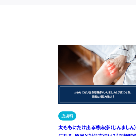
皮膚科
太ももにだけ出る蕁麻疹（じんましん
になる。原因と対処方法は？【医師監修