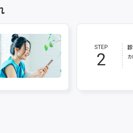
れ
診
STEP
2
カ