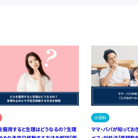
小児科
を服用すると生理はどうなるの？生理
ママ・パパが知ってお
めたり予定日移動する方法を解説【医
ペス」対処法【医師監