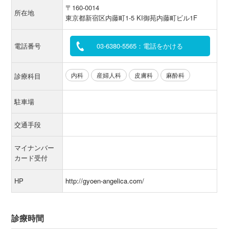
〒160-0014
所在地
東京都新宿区内藤町1-5 KI御苑内藤町ビル1F
電話番号
03-6380-5565：電話をかける
内科
産婦人科
皮膚科
麻酔科
診療科目
駐車場
交通手段
マイナンバー
カード受付
HP
http://gyoen-angelica.com/
診療時間