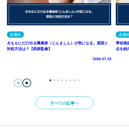
皮膚科
皮膚
太ももにだけ出る蕁麻疹（じんましん）が気になる。原因と
帯状疱
対処方法は？【医師監修】
点を紹
2026.07.23
すべての記事へ