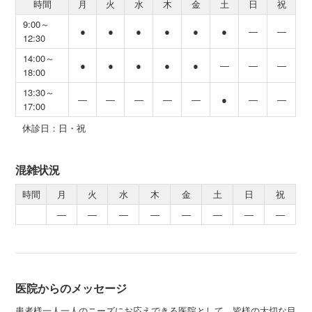
時間
月
火
水
木
金
土
日
祝
9:00～
●
●
●
●
●
●
―
―
12:30
14:00～
●
●
●
●
●
―
―
―
18:00
13:30～
―
―
―
―
―
●
―
―
17:00
休診日：日・祝
混雑状況
時間
月
火
水
木
金
土
日
祝
―
―
―
―
―
―
―
―
医院からのメッセージ
患者様一人一人のニーズにお応えできる医院として、皆様の大切な目