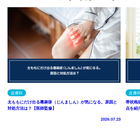
皮膚科
皮膚
太ももにだけ出る蕁麻疹（じんましん）が気になる。原因と
帯状疱
対処方法は？【医師監修】
点を紹
2026.07.23