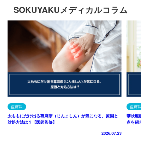
SOKUYAKUメディカルコラム
皮膚科
皮膚
太ももにだけ出る蕁麻疹（じんましん）が気になる。原因と
帯状疱
対処方法は？【医師監修】
点を紹
2026.07.23