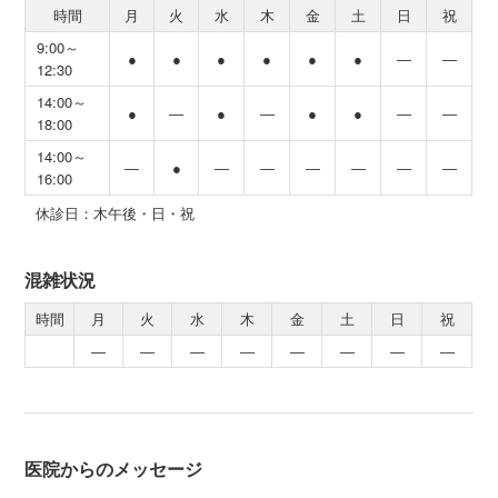
時間
月
火
水
木
金
土
日
祝
9:00～
●
●
●
●
●
●
―
―
12:30
14:00～
●
―
●
―
●
●
―
―
18:00
14:00～
―
●
―
―
―
―
―
―
16:00
休診日：木午後・日・祝
混雑状況
時間
月
火
水
木
金
土
日
祝
―
―
―
―
―
―
―
―
医院からのメッセージ