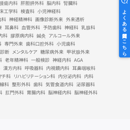
腫瘍内科
肝胆膵外科
脳内科
腎臓科
床工学科
検査科
小児神経科
内科
神経精神科
画像診断外来
外来透析
療
耳鼻科
血管外科
予防歯科
神経科
乳腺科
内科
膠原病内科
鍼灸
アルコール外来
科
専門外来
歯科口腔外科
小児歯科
診断
メンタルケア
糖尿病外来
甲状腺外来
科
老年精神科
一般検診
神経内科
AGA
科
漢方内科
呼吸器科
内視鏡内科
耳鼻咽喉科
マチ科
リハビリテーション科
内分泌内科
内科
線科
整形外科
歯科
気管食道内科
泌尿器科
科
肛門外科
胃腸内科
脳神経内科
脳神経外科