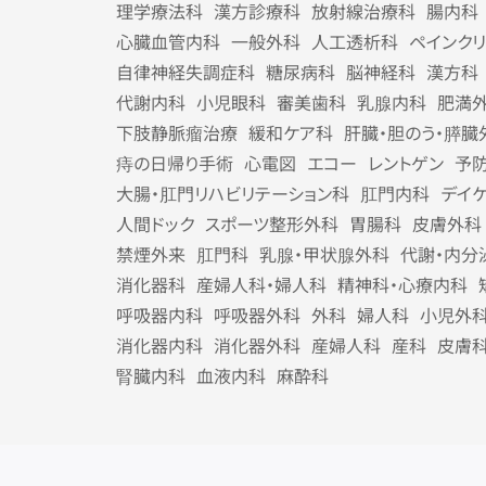
理学療法科
漢方診療科
放射線治療科
腸内科
心臓血管内科
一般外科
人工透析科
ペインク
自律神経失調症科
糖尿病科
脳神経科
漢方科
代謝内科
小児眼科
審美歯科
乳腺内科
肥満
下肢静脈瘤治療
緩和ケア科
肝臓・胆のう・膵臓
痔の日帰り手術
心電図
エコー
レントゲン
予
大腸・肛門リハビリテーション科
肛門内科
デイ
人間ドック
スポーツ整形外科
胃腸科
皮膚外科
禁煙外来
肛門科
乳腺・甲状腺外科
代謝・内分
消化器科
産婦人科・婦人科
精神科・心療内科
呼吸器内科
呼吸器外科
外科
婦人科
小児外
消化器内科
消化器外科
産婦人科
産科
皮膚
腎臓内科
血液内科
麻酔科