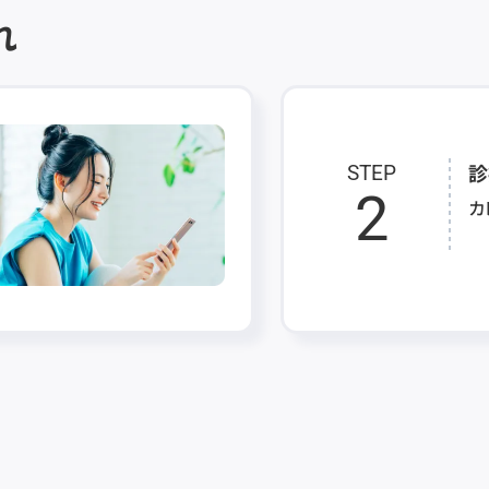
れ
診
STEP
2
カ