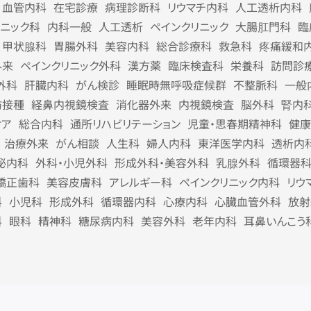
血管内科
在宅診療
病理診断科
リウマチ内科
人工透析内科
リニック科
内科一般
人工透析
ペインクリニック
大腸肛門科
臨
甲状腺科
胃腸外科
美容内科
総合診療科
救急科
疼痛緩和
外来
ペインクリニック外科
漢方薬
臨床検査科
栄養科
訪問診
外科
肝臓内科
がん検診
睡眠時無呼吸症候群
不整脈科
一般
防接種
経鼻内視鏡検査
消化器外来
内視鏡検査
脳外科
腎内
ケア
総合内科
通所リハビリテーション
児童・思春期精神科
健康
治療外来
がん相談
人生科
婦人内科
東洋医学内科
透析内
泌内科
外科・小児外科
形成外科・美容外科
乳腺外科
循環器
矯正歯科
美容皮膚科
アレルギー科
ペインクリニック内科
リウ
科
小児科
形成外科
循環器内科
心療内科
心臓血管外科
放射
科
眼科
精神科
糖尿病内科
美容外科
老年内科
耳鼻いんこう