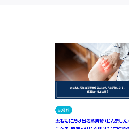
皮膚科
太ももにだけ出る蕁麻疹（じんましん
になる。原因と対処方法は？【医師監修