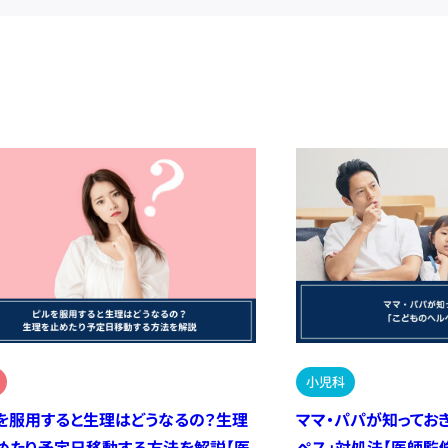
小児科
を服用すると生理はどうなるの？生理
ママ・パパが知ってお
めたり予定日移動する方法を解説【医
ペス」対処法【医師監