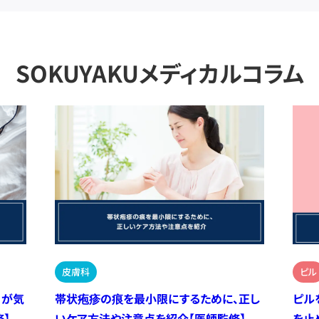
SOKUYAKUメディカルコラム
皮膚科
ピル
）が気
帯状疱疹の痕を最小限にするために、正し
ピル
】
いケア方法や注意点を紹介【医師監修】
を止