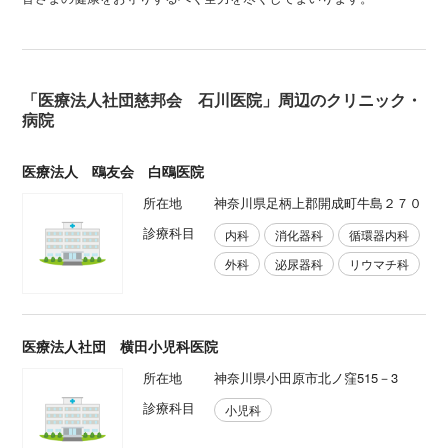
「医療法人社団慈邦会 石川医院」周辺のクリニック・
病院
医療法人 鴎友会 白鴎医院
所在地
神奈川県足柄上郡開成町牛島２７０
診療科目
内科
消化器科
循環器内科
外科
泌尿器科
リウマチ科
医療法人社団 横田小児科医院
所在地
神奈川県小田原市北ノ窪515－3
診療科目
小児科