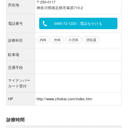
〒250-0117
所在地
神奈川県南足柄市塚原710-2
電話番号
0465-72-1230：電話をかける
内科
外科
小児科
消化器
診療科目
駐車場
交通手段
マイナンバー
カード受付
HP
http://www.zihokai.com/index.htm
診療時間