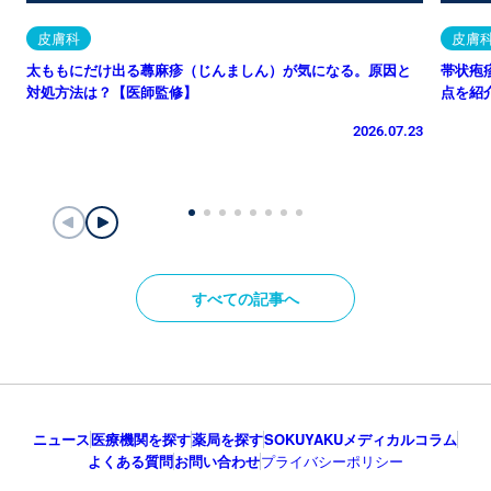
皮膚科
皮膚
太ももにだけ出る蕁麻疹（じんましん）が気になる。原因と
帯状疱
対処方法は？【医師監修】
点を紹
2026.07.23
すべての記事へ
ニュース
医療機関を探す
薬局を探す
SOKUYAKUメディカルコラム
よくある質問
お問い合わせ
プライバシーポリシー