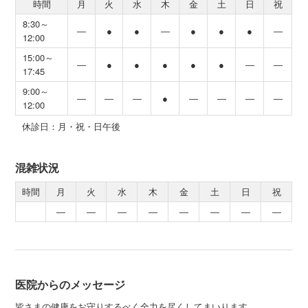
時間
月
火
水
木
金
土
日
祝
8:30～
―
●
●
―
●
●
●
―
12:00
15:00～
―
●
●
●
●
●
―
―
17:45
9:00～
―
―
―
●
―
―
―
―
12:00
休診日：月・祝・日午後
混雑状況
時間
月
火
水
木
金
土
日
祝
―
―
―
―
―
―
―
―
医院からのメッセージ
皆さまの健康をお守りするべく全力を尽くしてまいります。