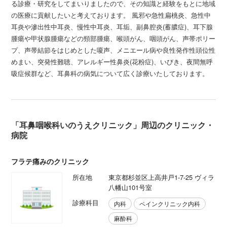
る診療・研究をしてまいりましたので、その知識と経験をもとに地域
の医療に貢献したいと考えております。 風邪や急性扁桃炎、急性中
耳炎や滲出性中耳炎、慢性中耳炎、耳垢、副鼻腔炎(蓄膿症)、耳下腺
腫瘍や甲状腺腫瘍などの頸部腫瘍、喉頭がん、咽頭がん、声帯ポリー
プ、声帯結節をはじめとした嗄声、メニエール病や良性発作性頭位性
めまい、突発性難聴、アレルギー性鼻炎(花粉症)、いびき、夜間無呼
吸症候群など、耳鼻科の病気について広く診療いたしております。
「耳鼻咽喉科いのうえクリニック」周辺のクリニック・
病院
フラテ痛みのクリニック
所在地
東京都杉並区上高井戸1-7-25 ヴィラ
八幡山101号室
診療科目
内科
ペインクリニック内科
麻酔科