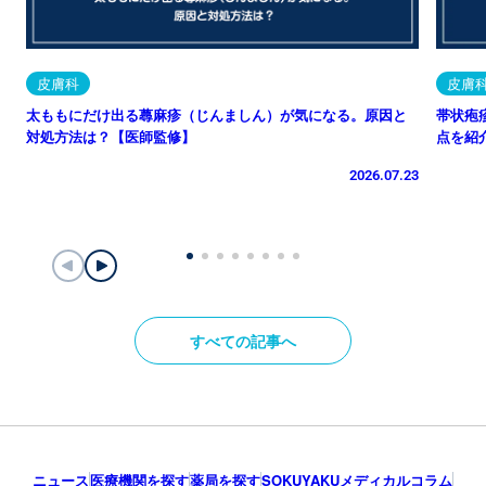
皮膚科
皮膚
太ももにだけ出る蕁麻疹（じんましん）が気になる。原因と
帯状疱
対処方法は？【医師監修】
点を紹
2026.07.23
すべての記事へ
ニュース
医療機関を探す
薬局を探す
SOKUYAKUメディカルコラム