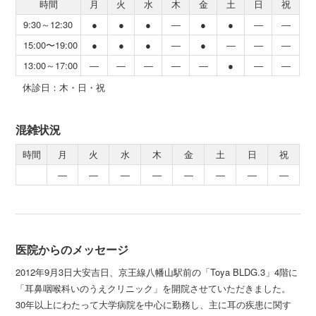
時間
月
火
水
木
金
土
日
祝
9:30～12:30
●
●
●
―
●
●
―
―
15:00〜19:00
●
●
●
―
●
―
―
―
13:00～17:00
―
―
―
―
―
●
―
―
休診日：木・日・祝
混雑状況
時間
月
火
水
木
金
土
日
祝
―
―
―
―
―
―
―
―
医院からのメッセージ
2012年9月3日大安吉日、京王線八幡山駅前の「Toya BLDG.3」4階に
「耳鼻咽喉科いのうえクリニック」を開院させていただきました。
30年以上にわたって大学病院を中心に勤務し、主に耳の疾患に関す