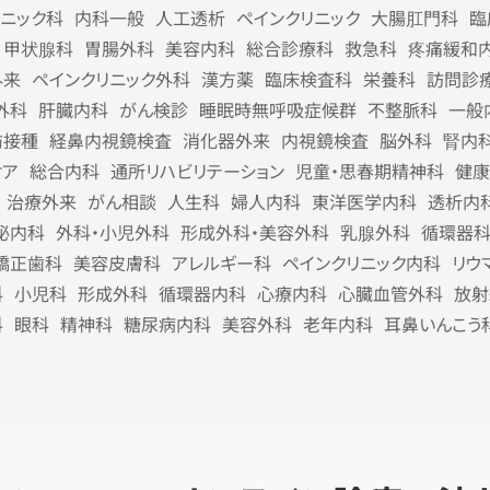
リニック科
内科一般
人工透析
ペインクリニック
大腸肛門科
臨
甲状腺科
胃腸外科
美容内科
総合診療科
救急科
疼痛緩和
外来
ペインクリニック外科
漢方薬
臨床検査科
栄養科
訪問診
外科
肝臓内科
がん検診
睡眠時無呼吸症候群
不整脈科
一般
防接種
経鼻内視鏡検査
消化器外来
内視鏡検査
脳外科
腎内
ケア
総合内科
通所リハビリテーション
児童・思春期精神科
健康
治療外来
がん相談
人生科
婦人内科
東洋医学内科
透析内
泌内科
外科・小児外科
形成外科・美容外科
乳腺外科
循環器
矯正歯科
美容皮膚科
アレルギー科
ペインクリニック内科
リウ
科
小児科
形成外科
循環器内科
心療内科
心臓血管外科
放射
科
眼科
精神科
糖尿病内科
美容外科
老年内科
耳鼻いんこう