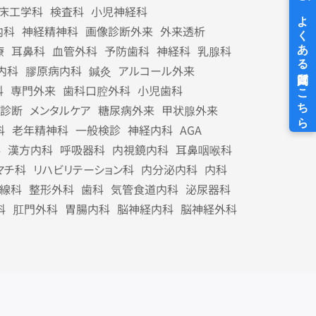
床工学科
検査科
小児神経科
内科
神経精神科
画像診断外来
外来透析
療
耳鼻科
血管外科
予防歯科
神経科
乳腺科
内科
膠原病内科
鍼灸
アルコール外来
科
専門外来
歯科口腔外科
小児歯科
診断
メンタルケア
糖尿病外来
甲状腺外来
科
老年精神科
一般検診
神経内科
AGA
科
漢方内科
呼吸器科
内視鏡内科
耳鼻咽喉科
マチ科
リハビリテーション科
内分泌内科
内科
線科
整形外科
歯科
気管食道内科
泌尿器科
科
肛門外科
胃腸内科
脳神経内科
脳神経外科