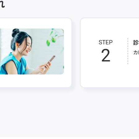
れ
診
STEP
2
カ