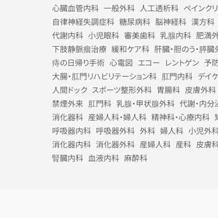
心臓血管内科
一般外科
人工透析科
ペインク
自律神経失調症科
糖尿病科
脳神経科
漢方科
代謝内科
小児眼科
審美歯科
乳腺内科
肥満
下肢静脈瘤治療
緩和ケア科
肝臓・胆のう・膵臓
痔の日帰り手術
心電図
エコー
レントゲン
予
大腸・肛門リハビリテーション科
肛門内科
デイ
人間ドック
スポーツ整形外科
胃腸科
皮膚外科
禁煙外来
肛門科
乳腺・甲状腺外科
代謝・内分
消化器科
産婦人科・婦人科
精神科・心療内科
呼吸器内科
呼吸器外科
外科
婦人科
小児外
消化器内科
消化器外科
産婦人科
産科
皮膚
腎臓内科
血液内科
麻酔科