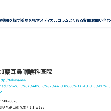
療機関を探す
薬局を探す
メディカルコラム
よくある質問
お問い合わ
加藤耳鼻咽喉科医院
http://takayama-
med.com/%E5%8A%A0%E8%97%A4%E8%80%B3%E9%BC%BB%E
〒 506-0026
岐阜県高山市花里町1丁目178