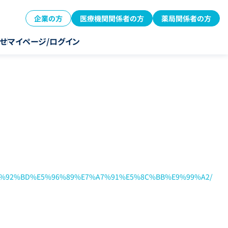
企業の方
医療機関関係者の方
薬局関係者の方
せ
マイページ/ログイン
5%92%BD%E5%96%89%E7%A7%91%E5%8C%BB%E9%99%A2/