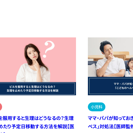
小児科
を服用すると生理はどうなるの？生理
ママ・パパが知ってお
めたり予定日移動する方法を解説【医
ペス」対処法【医師監