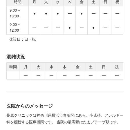
時間
月
火
水
木
金
土
日
祝
9:00～
●
●
●
―
●
―
―
―
18:00
9:00～
―
―
―
●
―
●
―
―
12:00
休診日：日・祝
混雑状況
時間
月
火
水
木
金
土
日
祝
―
―
―
―
―
―
―
―
医院からのメッセージ
桑原クリニックは神奈川県横浜市青葉区にある、小児科、アレルギー
科を標榜する医療機関です。 当院の最寄駅はたまプラーザ駅です。