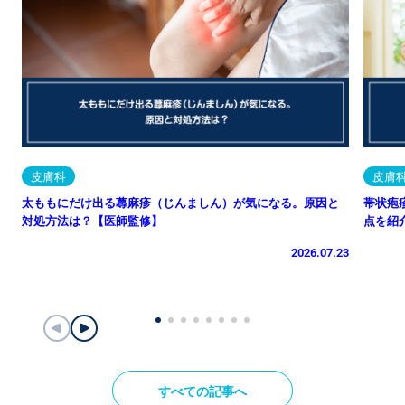
皮膚科
皮膚
太ももにだけ出る蕁麻疹（じんましん）が気になる。原因と
帯状疱
対処方法は？【医師監修】
点を紹
2026.07.23
すべての記事へ