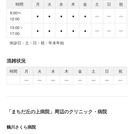
時間
月
火
水
木
金
土
日
祝
9:00〜
●
●
●
●
●
―
―
―
12:00
13:00～
●
●
●
●
●
―
―
―
17:00
休診日：土・日・祝・年末年始
混雑状況
時間
月
火
水
木
金
土
日
祝
―
―
―
―
―
―
―
―
「まちだ丘の上病院」周辺のクリニック・病院
鶴川さくら病院