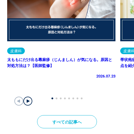
皮膚科
皮膚
太ももにだけ出る蕁麻疹（じんましん）が気になる。原因と
帯状疱
対処方法は？【医師監修】
点を紹
2026.07.23
すべての記事へ