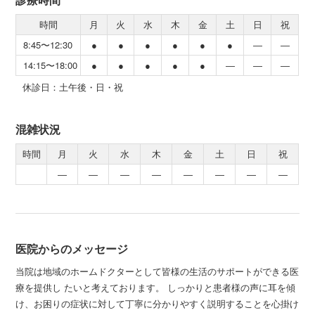
時間
月
火
水
木
金
土
日
祝
8:45〜12:30
●
●
●
●
●
●
―
―
14:15〜18:00
●
●
●
●
●
―
―
―
休診日：土午後・日・祝
混雑状況
時間
月
火
水
木
金
土
日
祝
―
―
―
―
―
―
―
―
医院からのメッセージ
当院は地域のホームドクターとして皆様の生活のサポートができる医
療を提供し たいと考えております。 しっかりと患者様の声に耳を傾
け、お困りの症状に対して丁寧に分かりやすく説明することを心掛け