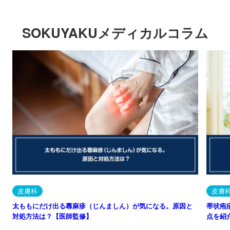
SOKUYAKUメディカルコラム
皮膚科
皮膚
太ももにだけ出る蕁麻疹（じんましん）が気になる。原因と
帯状疱
対処方法は？【医師監修】
点を紹