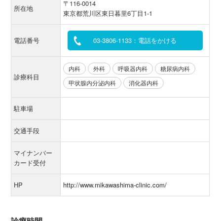
〒116-0014
所在地
東京都荒川区東日暮里6丁目1-1
電話番号
03-3806-1133：電話をかける
内科
外科
呼吸器内科
糖尿病内科
診療科目
甲状腺内分泌内科
消化器内科
駐車場
交通手段
マイナンバー
カード受付
HP
http://www.mikawashima-clinic.com/
診療時間