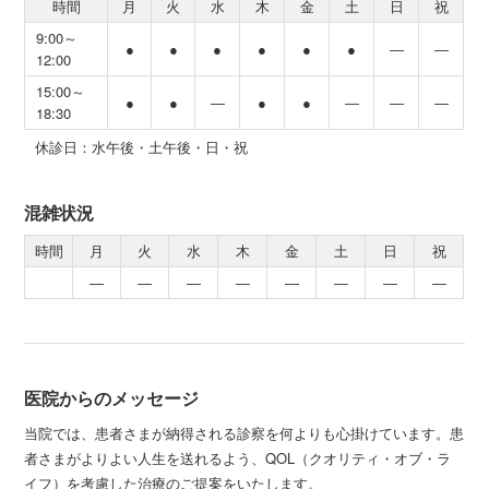
時間
月
火
水
木
金
土
日
祝
9:00～
●
●
●
●
●
●
―
―
12:00
15:00～
●
●
―
●
●
―
―
―
18:30
休診日：水午後・土午後・日・祝
混雑状況
時間
月
火
水
木
金
土
日
祝
―
―
―
―
―
―
―
―
医院からのメッセージ
当院では、患者さまが納得される診察を何よりも心掛けています。患
者さまがよりよい人生を送れるよう、QOL（クオリティ・オブ・ラ
イフ）を考慮した治療のご提案をいたします。