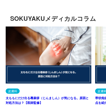
SOKUYAKUメディカルコラム
皮膚科
皮膚
太ももにだけ出る蕁麻疹（じんましん）が気になる。原因と
帯状疱
対処方法は？【医師監修】
点を紹