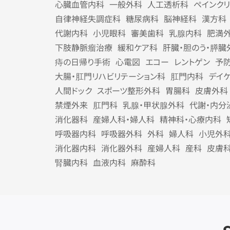
心臓血管内科
一般外科
人工透析科
ペインク
自律神経失調症科
糖尿病科
脳神経科
漢方科
代謝内科
小児眼科
審美歯科
乳腺内科
肥満
下肢静脈瘤治療
緩和ケア科
肝臓・胆のう・膵臓
痔の日帰り手術
心電図
エコー
レントゲン
予
大腸・肛門リハビリテーション科
肛門内科
デイ
人間ドック
スポーツ整形外科
胃腸科
皮膚外科
禁煙外来
肛門科
乳腺・甲状腺外科
代謝・内分
消化器科
産婦人科・婦人科
精神科・心療内科
呼吸器内科
呼吸器外科
外科
婦人科
小児外
消化器内科
消化器外科
産婦人科
産科
皮膚
腎臓内科
血液内科
麻酔科