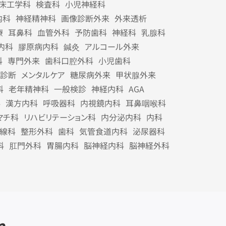
床工学科
検査科
小児神経科
内科
神経精神科
画像診断外来
外来透析
療
耳鼻科
血管外科
予防歯科
神経科
乳腺科
内科
膠原病内科
鍼灸
アルコール外来
科
専門外来
歯科口腔外科
小児歯科
診断
メンタルケア
糖尿病外来
甲状腺外来
科
老年精神科
一般検診
神経内科
AGA
科
漢方内科
呼吸器科
内視鏡内科
耳鼻咽喉科
マチ科
リハビリテーション科
内分泌内科
内科
線科
整形外科
歯科
気管食道内科
泌尿器科
科
肛門外科
胃腸内科
脳神経内科
脳神経外科