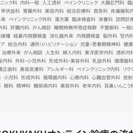
リニック科
内科一般
人工透析
ペインクリニック
大腸肛門科
臨
甲状腺科
胃腸外科
美容内科
総合診療科
救急科
疼痛緩和
外来
ペインクリニック外科
漢方薬
臨床検査科
栄養科
訪問診
外科
肝臓内科
がん検診
睡眠時無呼吸症候群
不整脈科
一般
防接種
経鼻内視鏡検査
消化器外来
内視鏡検査
脳外科
腎内
ケア
総合内科
通所リハビリテーション
児童・思春期精神科
健康
治療外来
がん相談
人生科
婦人内科
東洋医学内科
透析内
泌内科
外科・小児外科
形成外科・美容外科
乳腺外科
循環器
矯正歯科
美容皮膚科
アレルギー科
ペインクリニック内科
リウ
科
小児科
形成外科
循環器内科
心療内科
心臓血管外科
放射
科
眼科
精神科
糖尿病内科
美容外科
老年内科
耳鼻いんこう