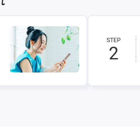
れ
STEP
2