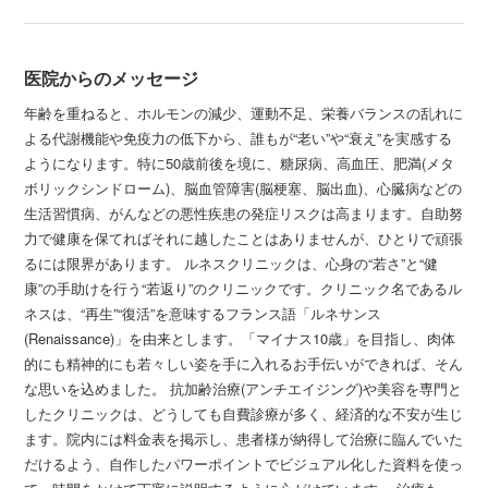
医院からのメッセージ
年齢を重ねると、ホルモンの減少、運動不足、栄養バランスの乱れに
よる代謝機能や免疫力の低下から、誰もが“老い”や“衰え”を実感する
ようになります。特に50歳前後を境に、糖尿病、高血圧、肥満(メタ
ボリックシンドローム)、脳血管障害(脳梗塞、脳出血)、心臓病などの
生活習慣病、がんなどの悪性疾患の発症リスクは高まります。自助努
力で健康を保てればそれに越したことはありませんが、ひとりで頑張
るには限界があります。 ルネスクリニックは、心身の“若さ”と“健
康”の手助けを行う“若返り”のクリニックです。クリニック名であるル
ネスは、“再生”“復活”を意味するフランス語「ルネサンス
(Renaissance)」を由来とします。「マイナス10歳」を目指し、肉体
的にも精神的にも若々しい姿を手に入れるお手伝いができれば、そん
な思いを込めました。 抗加齢治療(アンチエイジング)や美容を専門と
したクリニックは、どうしても自費診療が多く、経済的な不安が生じ
ます。院内には料金表を掲示し、患者様が納得して治療に臨んでいた
だけるよう、自作したパワーポイントでビジュアル化した資料を使っ