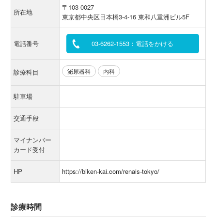
〒103-0027
所在地
東京都中央区日本橋3-4-16 東和八重洲ビル5F
電話番号
03-6262-1553：電話をかける
泌尿器科
内科
診療科目
駐車場
交通手段
マイナンバー
カード受付
HP
https://biken-kai.com/renais-tokyo/
診療時間