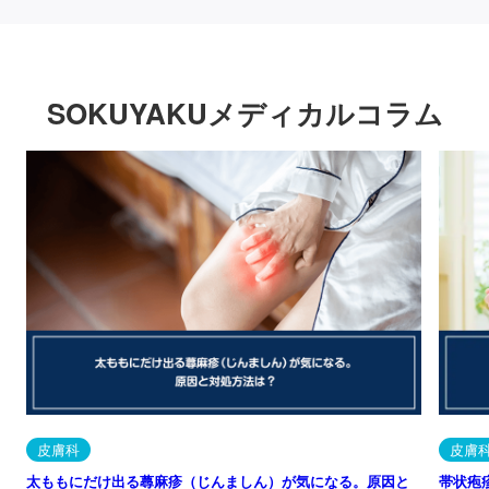
SOKUYAKUメディカルコラム
皮膚科
皮膚
太ももにだけ出る蕁麻疹（じんましん）が気になる。原因と
帯状疱