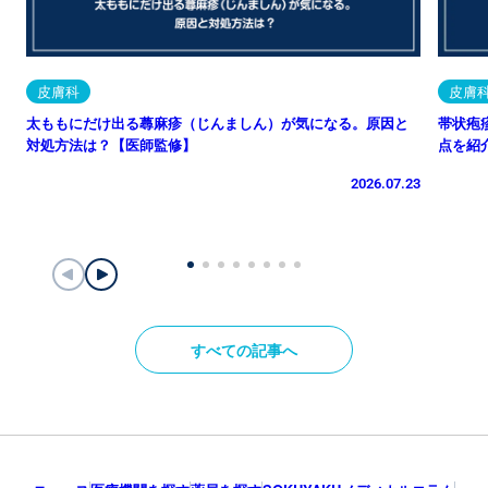
皮膚科
皮膚
太ももにだけ出る蕁麻疹（じんましん）が気になる。原因と
帯状疱
対処方法は？【医師監修】
点を紹
2026.07.23
すべての記事へ