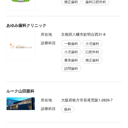
矯正歯科
歯科口腔外科
あゆみ歯科クリニック
所在地
京都府八幡市欽明台西31-8
診療科目
一般歯科
小児歯科
小児歯科
口腔外科
審美歯科
矯正歯科
訪問歯科
ルーク山田眼科
所在地
大阪府枚方市長尾荒阪1-2829-7
診療科目
眼科