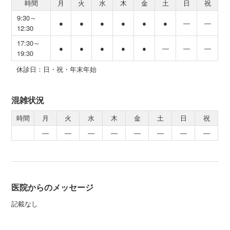
時間
月
火
水
木
金
土
日
祝
9:30～
●
●
●
●
●
●
―
―
12:30
17:30～
●
●
●
●
●
―
―
―
19:30
休診日：日・祝・年末年始
混雑状況
時間
月
火
水
木
金
土
日
祝
―
―
―
―
―
―
―
―
医院からのメッセージ
記載なし