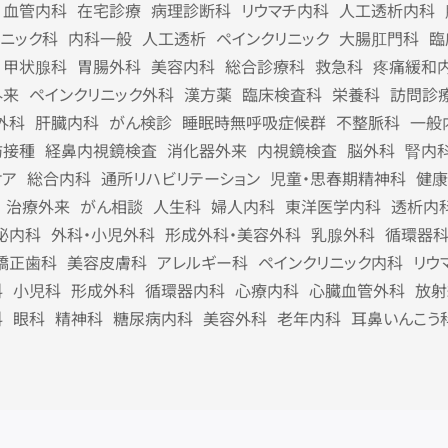
血管内科
在宅診療
病理診断科
リウマチ内科
人工透析内科
リニック科
内科一般
人工透析
ペインクリニック
大腸肛門科
臨
甲状腺科
胃腸外科
美容内科
総合診療科
救急科
疼痛緩和
外来
ペインクリニック外科
漢方薬
臨床検査科
栄養科
訪問診
外科
肝臓内科
がん検診
睡眠時無呼吸症候群
不整脈科
一般
防接種
経鼻内視鏡検査
消化器外来
内視鏡検査
脳外科
腎内
ケア
総合内科
通所リハビリテーション
児童・思春期精神科
健康
治療外来
がん相談
人生科
婦人内科
東洋医学内科
透析内
泌内科
外科・小児外科
形成外科・美容外科
乳腺外科
循環器
矯正歯科
美容皮膚科
アレルギー科
ペインクリニック内科
リウ
科
小児科
形成外科
循環器内科
心療内科
心臓血管外科
放射
科
眼科
精神科
糖尿病内科
美容外科
老年内科
耳鼻いんこう