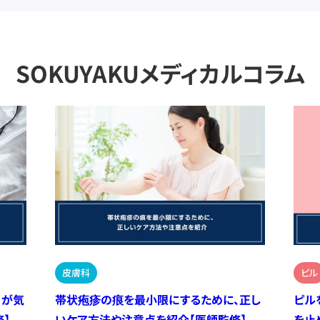
SOKUYAKUメディカルコラム
皮膚科
ピル
）が気
帯状疱疹の痕を最小限にするために、正し
ピル
】
いケア方法や注意点を紹介【医師監修】
を止