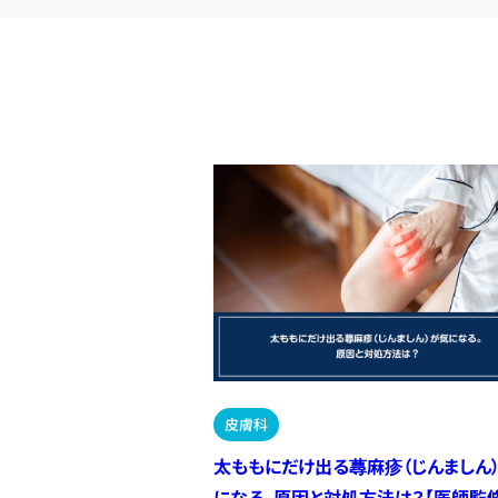
皮膚科
太ももにだけ出る蕁麻疹（じんましん
になる。原因と対処方法は？【医師監修