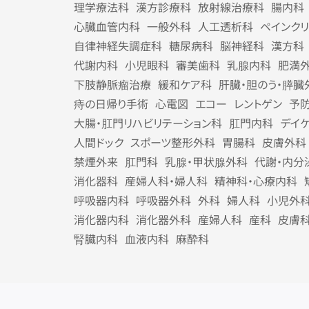
理学療法科
漢方診療科
放射線治療科
腸内科
心臓血管内科
一般外科
人工透析科
ペインク
自律神経失調症科
糖尿病科
脳神経科
漢方科
代謝内科
小児眼科
審美歯科
乳腺内科
肥満
下肢静脈瘤治療
緩和ケア科
肝臓・胆のう・膵臓
痔の日帰り手術
心電図
エコー
レントゲン
予
大腸・肛門リハビリテーション科
肛門内科
デイ
人間ドック
スポーツ整形外科
胃腸科
皮膚外科
禁煙外来
肛門科
乳腺・甲状腺外科
代謝・内分
消化器科
産婦人科・婦人科
精神科・心療内科
呼吸器内科
呼吸器外科
外科
婦人科
小児外
消化器内科
消化器外科
産婦人科
産科
皮膚
腎臓内科
血液内科
麻酔科