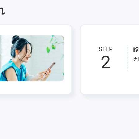
れ
診
STEP
2
カ