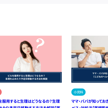
小児科
を服用すると生理はどうなるの？生理
ママ・パパが知ってお
めたり予定日移動する方法を解説【医
ペス」対処法【医師監