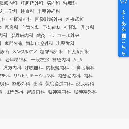
腫瘍内科
肝胆膵外科
脳内科
腎臓科
床工学科
検査科
小児神経科
内科
神経精神科
画像診断外来
外来透析
療
耳鼻科
血管外科
予防歯科
神経科
乳腺科
内科
膠原病内科
鍼灸
アルコール外来
科
専門外来
歯科口腔外科
小児歯科
診断
メンタルケア
糖尿病外来
甲状腺外来
科
老年精神科
一般検診
神経内科
AGA
科
漢方内科
呼吸器科
内視鏡内科
耳鼻咽喉科
マチ科
リハビリテーション科
内分泌内科
内科
線科
整形外科
歯科
気管食道内科
泌尿器科
科
肛門外科
胃腸内科
脳神経内科
脳神経外科