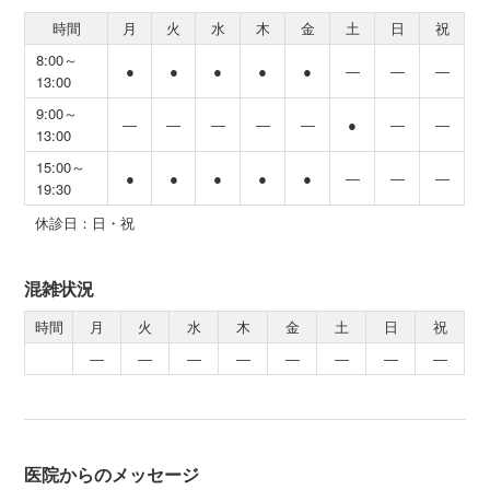
時間
月
火
水
木
金
土
日
祝
8:00～
●
●
●
●
●
―
―
―
13:00
9:00～
―
―
―
―
―
●
―
―
13:00
15:00～
●
●
●
●
●
―
―
―
19:30
休診日：日・祝
混雑状況
時間
月
火
水
木
金
土
日
祝
―
―
―
―
―
―
―
―
医院からのメッセージ