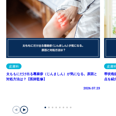
皮膚科
皮膚
太ももにだけ出る蕁麻疹（じんましん）が気になる。原因と
帯状疱
対処方法は？【医師監修】
点を紹
2026.07.23