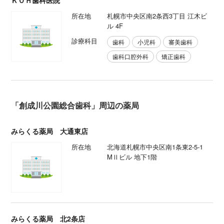
所在地
札幌市中央区南2条西3丁目 江木ビ
ル 4F
診療科目
歯科
小児科
審美歯科
歯科口腔外科
矯正歯科
「創成川公園総合歯科」周辺の薬局
みらくる薬局 大通東店
所在地
北海道札幌市中央区南1条東2-5-1
MⅡビル 地下1階
みらくる薬局 北2条店