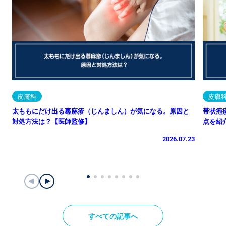
皮膚科
皮膚
太ももにだけ出る蕁麻疹（じんましん）が気になる。原因と
帯状疱
対処方法は？【医師監修】
点を紹
2026.07.23
すべての記事へ