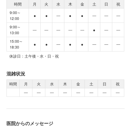
時間
月
火
水
木
金
土
日
祝
9:00～
●
●
―
●
●
―
―
―
12:00
9:00～
―
―
―
―
―
●
―
―
13:00
15:00～
●
●
―
●
●
―
―
―
18:30
休診日：土午後・水・日・祝
混雑状況
時間
月
火
水
木
金
土
日
祝
―
―
―
―
―
―
―
―
医院からのメッセージ