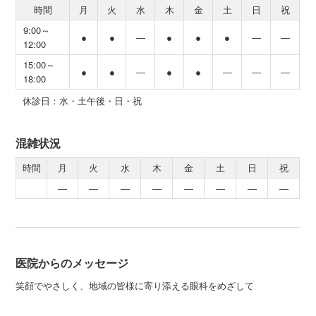
時間
月
火
水
木
金
土
日
祝
9:00～
●
●
―
●
●
●
―
―
12:00
15:00～
●
●
―
●
●
―
―
―
18:00
休診日：水・土午後・日・祝
混雑状況
時間
月
火
水
木
金
土
日
祝
―
―
―
―
―
―
―
―
医院からのメッセージ
笑顔でやさしく、地域の皆様に寄り添える眼科をめざして