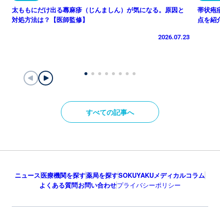
太ももにだけ出る蕁麻疹（じんましん）が気になる。原因と
帯状疱
対処方法は？【医師監修】
点を紹
2026.07.23
すべての記事へ
ニュース
医療機関を探す
薬局を探す
SOKUYAKUメディカルコラム
よくある質問
お問い合わせ
プライバシーポリシー