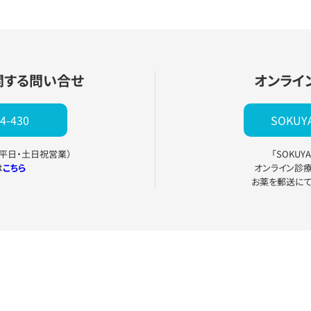
関する問い合せ
オンライ
4-430
SOKU
0（平日・土日祝営業）
「SOKU
は
こちら
オンライン診
お薬を郵送に