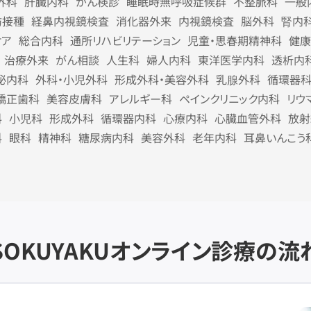
外科
肝臓内科
がん検診
睡眠時無呼吸症候群
不整脈科
一般
防接種
経鼻内視鏡検査
消化器外来
内視鏡検査
脳外科
腎内
ケア
総合内科
通所リハビリテーション
児童・思春期精神科
健康
治療外来
がん相談
人生科
婦人内科
東洋医学内科
透析内
泌内科
外科・小児外科
形成外科・美容外科
乳腺外科
循環器
矯正歯科
美容皮膚科
アレルギー科
ペインクリニック内科
リウ
科
小児科
形成外科
循環器内科
心療内科
心臓血管外科
放射
科
眼科
精神科
糖尿病内科
美容外科
老年内科
耳鼻いんこう
SOKUYAKU
オンライン診療の流