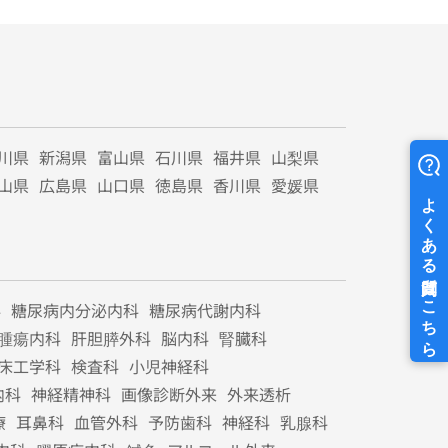
川県
新潟県
富山県
石川県
福井県
山梨県
山県
広島県
山口県
徳島県
香川県
愛媛県
科
糖尿病内分泌内科
糖尿病代謝内科
腫瘍内科
肝胆膵外科
脳内科
腎臓科
床工学科
検査科
小児神経科
内科
神経精神科
画像診断外来
外来透析
療
耳鼻科
血管外科
予防歯科
神経科
乳腺科