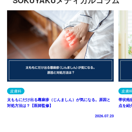
SOKUYAKUメディカルコラム
皮膚科
皮膚
太ももにだけ出る蕁麻疹（じんましん）が気になる。原因と
帯状疱
対処方法は？【医師監修】
点を紹
2026.07.23