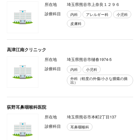
所在地
埼玉県熊谷市上奈良１２９６
診療科目
内科
アレルギー科
小児科
皮膚科
高津江南クリニック
所在地
埼玉県熊谷市樋春1974-5
診療科目
内科
小児科
外科（軽度の外傷/小さな腫瘍の摘
出）
荻野耳鼻咽喉科医院
所在地
埼玉県熊谷市本町2丁目137
診療科目
耳鼻咽喉科