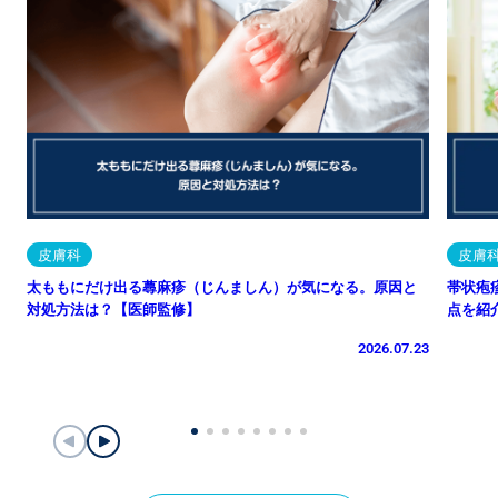
皮膚科
皮膚
太ももにだけ出る蕁麻疹（じんましん）が気になる。原因と
帯状疱
対処方法は？【医師監修】
点を紹
2026.07.23