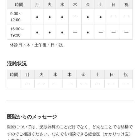
時間
月
火
水
木
金
土
日
祝
9:00～
●
●
●
―
●
●
―
―
12:00
16:30～
●
●
●
―
●
―
―
―
19:30
休診日：木・土午後・日・祝
混雑状況
時間
月
火
水
木
金
土
日
祝
―
―
―
―
―
―
―
―
医院からのメッセージ
医療については、泌尿器科のことだけでなく、どんなことでも結構で
すのでご相談ください。なんでも相談できる総合医（かかりつけ医）