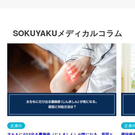
SOKUYAKUメディカルコラム
皮膚科
皮膚
太ももにだけ出る蕁麻疹（じんましん）が気になる。原因と
帯状疱