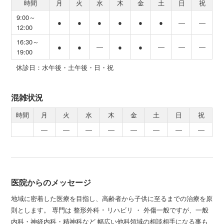
時間
月
火
水
木
金
土
日
祝
9:00～
●
●
●
●
●
●
―
―
12:00
16:30～
●
●
―
●
●
―
―
―
19:00
休診日：水午後・土午後・日・祝
混雑状況
時間
月
火
水
木
金
土
日
祝
―
―
―
―
―
―
―
―
医院からのメッセージ
地域に密着した医療を目指し、高齢者から子供に至るまでの治療を原
則とします。 専門は 整形外科 ･ リハビリ ・ 外傷一般ですが、一般
内科・神経内科・精神科など 幅広い他科領域の相談相手になる事も