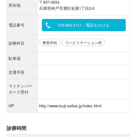
〒657-0834
所在地
兵庫県神戸市灘区泉通1丁目2-6
電話番号
078-805-3111：電話をかける
整形外科
リハビリテーション科
診療科目
駐車場
交通手段
マイナンバー
カード受付
HP
http://www.tsuji-seikei.jp/index.html
診療時間