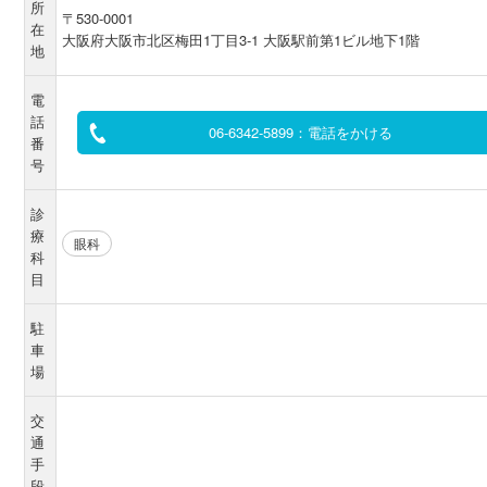
所
〒530-0001
在
大阪府大阪市北区梅田1丁目3-1 大阪駅前第1ビル地下1階
地
電
話
06-6342-5899：電話をかける
番
号
診
療
眼科
科
目
駐
車
場
交
通
手
段