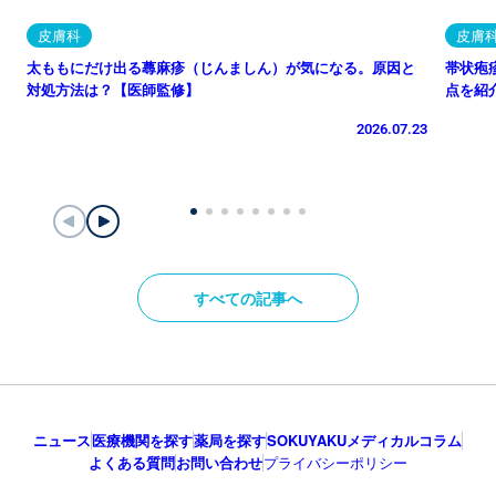
皮膚科
皮膚
太ももにだけ出る蕁麻疹（じんましん）が気になる。原因と
帯状疱
対処方法は？【医師監修】
点を紹
2026.07.23
すべての記事へ
ニュース
医療機関を探す
薬局を探す
SOKUYAKUメディカルコラム
よくある質問
お問い合わせ
プライバシーポリシー