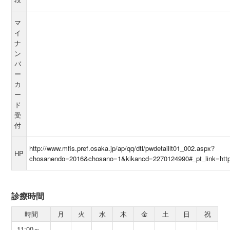
マ
イ
ナ
ン
バ
ー
カ
ー
ド
受
付
http://www.mfis.pref.osaka.jp/ap/qq/dtl/pwdetaillt01_002.aspx?
HP
chosanendo=2016&chosano=1&kikancd=2270124990#_pt_link=htt
診療時間
時間
月
火
水
木
金
土
日
祝
11:00～