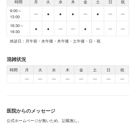
時間
月
火
水
木
金
土
日
祝
9:00～
―
●
●
●
―
●
―
―
13:00
16:30～
●
●
―
―
●
―
―
―
19:30
休診日：月午前・水午後・木午後・土午後・日・祝
混雑状況
時間
月
火
水
木
金
土
日
祝
―
―
―
―
―
―
―
―
医院からのメッセージ
公式ホームページが無いため、記載無し。