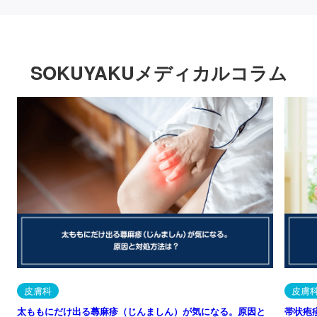
SOKUYAKUメディカルコラム
皮膚科
皮膚
太ももにだけ出る蕁麻疹（じんましん）が気になる。原因と
帯状疱