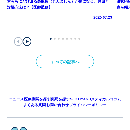
太ももにだけ出る蕁麻疹（じんましん）が気になる。原因と
帯状疱
対処方法は？【医師監修】
点を紹
2026.07.23
すべての記事へ
ニュース
医療機関を探す
薬局を探す
SOKUYAKUメディカルコラム
よくある質問
お問い合わせ
プライバシーポリシー