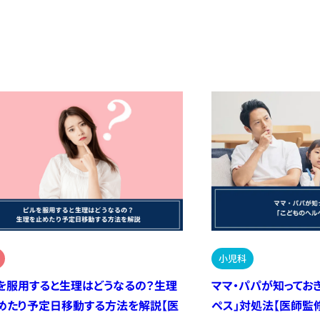
小児科
を服用すると生理はどうなるの？生理
ママ・パパが知ってお
めたり予定日移動する方法を解説【医
ペス」対処法【医師監