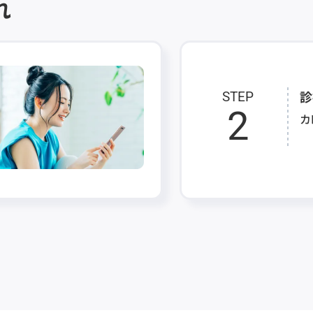
れ
診
STEP
2
カ