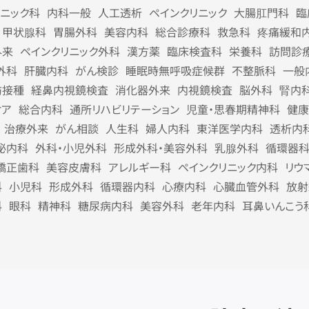
リニック科
内科一般
人工透析
ペインクリニック
大腸肛門科
臨
甲状腺科
胃腸外科
美容内科
総合診療科
救急科
疼痛緩和
外来
ペインクリニック外科
漢方薬
臨床検査科
栄養科
訪問診
外科
肝臓内科
がん検診
睡眠時無呼吸症候群
不整脈科
一般
防接種
経鼻内視鏡検査
消化器外来
内視鏡検査
脳外科
腎内
ケア
総合内科
通所リハビリテーション
児童・思春期精神科
健康
治療外来
がん相談
人生科
婦人内科
東洋医学内科
透析内
泌内科
外科・小児外科
形成外科・美容外科
乳腺外科
循環器
矯正歯科
美容皮膚科
アレルギー科
ペインクリニック内科
リウ
科
小児科
形成外科
循環器内科
心療内科
心臓血管外科
放射
科
眼科
精神科
糖尿病内科
美容外科
老年内科
耳鼻いんこう