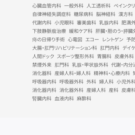
心臓血管内科
一般外科
人工透析科
ペインク
自律神経失調症科
糖尿病科
脳神経科
漢方科
代謝内科
小児眼科
審美歯科
乳腺内科
肥満
下肢静脈瘤治療
緩和ケア科
肝臓・胆のう・膵臓
痔の日帰り手術
心電図
エコー
レントゲン
予
大腸・肛門リハビリテーション科
肛門内科
デイ
人間ドック
スポーツ整形外科
胃腸科
皮膚外科
禁煙外来
肛門科
乳腺・甲状腺外科
代謝・内分
消化器科
産婦人科・婦人科
精神科・心療内科
呼吸器内科
呼吸器外科
外科
婦人科
小児外
消化器内科
消化器外科
産婦人科
産科
皮膚
腎臓内科
血液内科
麻酔科