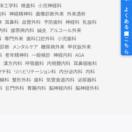
床工学科
検査科
小児神経科
内科
神経精神科
画像診断外来
外来透析
療
耳鼻科
血管外科
予防歯科
神経科
乳腺科
内科
膠原病内科
鍼灸
アルコール外来
科
専門外来
歯科口腔外科
小児歯科
診断
メンタルケア
糖尿病外来
甲状腺外来
科
老年精神科
一般検診
神経内科
AGA
科
漢方内科
呼吸器科
内視鏡内科
耳鼻咽喉科
マチ科
リハビリテーション科
内分泌内科
内科
線科
整形外科
歯科
気管食道内科
泌尿器科
科
肛門外科
胃腸内科
脳神経内科
脳神経外科