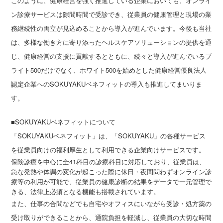
このように、健康経営を強く推進している企業においても、オンライ
ン診療サービスは隙間時間で受診でき、従業員の健康管理と現場の業
務継続性の両立が見込めることから導入が進んでいます。今後も当社
は、多様な働き方に寄り添ったヘルスケアソリューションの提供を通
じ、健康経営の支援に貢献するとともに、続々と導入が進んでいるブ
ライト500だけでなく、ホワイト500を始めとした健康経営優良法人
認定企業へのSOKUYAKUベネフィットの導入も推進してまいりま
す。
■SOKUYAKUベネフィットについて
「SOKUYAKUベネフィット」は、「SOKUYAKU」の各種サービス
を従業員向けの福利厚生として利用できる企業向けサービスです。
保険診療を中心に全41科目の診療科目に対応しており、従業員は、
急な発熱や体調の変化が起こった際に休日・夜間問わずオンライン診
療等の利用が可能で、従業員の健康診断の結果をデータで一元管理で
きる、法律上必須となる機能も搭載されています。
また、仕事の合間などでも自宅やオフィスにいながら受診・処方薬の
受け取りができることから、通院負担を軽減し、従業員の大切な時間