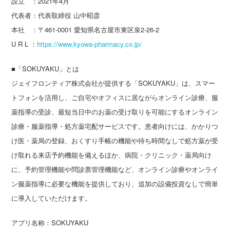
設立 ：2021年4月
代表者：代表取締役 山中昭彦
本社 ：〒461-0001 愛知県名古屋市東区泉2-26-2
U R L ：
https://www.kyowa-pharmacy.co.jp/
■「SOKUYAKU」とは
ジェイフロンティア株式会社が提供する「SOKUYAKU」は、スマー
トフォンを活用し、ご自宅やオフィスに居ながらオンライン診療、服
薬指導の受診、最短当日中のお薬の受け取りを可能にするオンライン
診療・服薬指導・処方薬宅配サービスです。患者向けには、かかりつ
け医・薬局の登録、おくすり手帳の機能や待ち時間なしで処方薬が受
け取れる来店予約機能を備えるほか、病院・クリニック・薬局向け
に、予約管理機能や問診票管理機能など、オンライン診療やオンライ
ン服薬指導に必要な機能を提供しており、追加の設備投資なしで簡単
に導入していただけます。
アプリ名称：SOKUYAKU