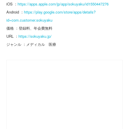
iOS ：
https://apps.apple.com/jp/app/sokuyaku/id1550447276
Android ：
https://play.google.com/store/apps/details?
id=com.customer.sokuyaku
価格 ：登録料、年会費無料
URL ：
https://sokuyaku.jp/
ジャンル ：メディカル 医療