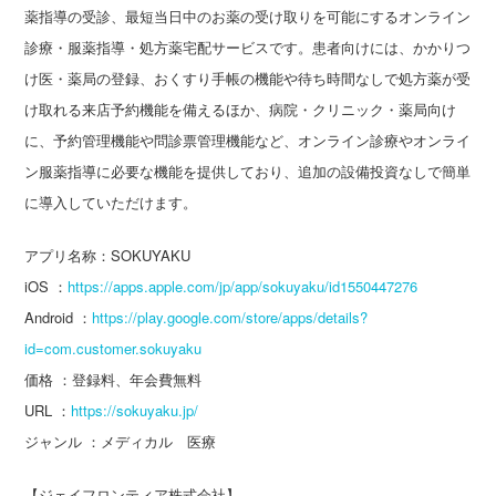
薬指導の受診、最短当日中のお薬の受け取りを可能にするオンライン
診療・服薬指導・処方薬宅配サービスです。患者向けには、かかりつ
け医・薬局の登録、おくすり手帳の機能や待ち時間なしで処方薬が受
け取れる来店予約機能を備えるほか、病院・クリニック・薬局向け
に、予約管理機能や問診票管理機能など、オンライン診療やオンライ
ン服薬指導に必要な機能を提供しており、追加の設備投資なしで簡単
に導入していただけます。
アプリ名称：SOKUYAKU
iOS ：
https://apps.apple.com/jp/app/sokuyaku/id1550447276
Android ：
https://play.google.com/store/apps/details?
id=com.customer.sokuyaku
価格 ：登録料、年会費無料
URL ：
https://sokuyaku.jp/
ジャンル ：メディカル 医療
【ジェイフロンティア株式会社】