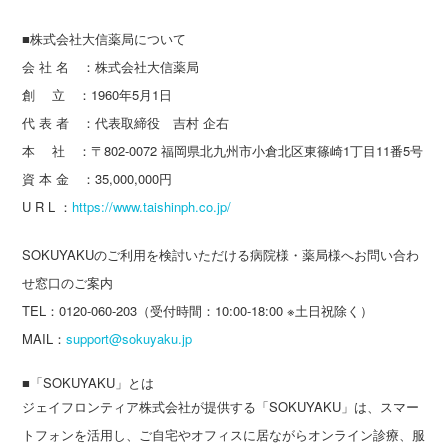
■株式会社大信薬局について
会 社 名 ：株式会社大信薬局
創 立 ：1960年5月1日
代 表 者 ：代表取締役 吉村 企右
本 社 ：〒802-0072 福岡県北九州市小倉北区東篠崎1丁目11番5号
資 本 金 ：35,000,000円
U R L ：
https://www.taishinph.co.jp/
SOKUYAKUのご利用を検討いただける病院様・薬局様へお問い合わ
せ窓口のご案内
TEL：0120-060-203（受付時間：10:00-18:00 ※土日祝除く）
MAIL：
support@sokuyaku.jp
■「SOKUYAKU」とは
ジェイフロンティア株式会社が提供する「SOKUYAKU」は、スマー
トフォンを活用し、ご自宅やオフィスに居ながらオンライン診療、服