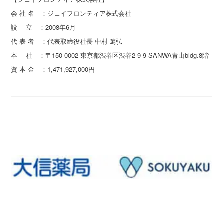
会 社 名 ：ジェイフロンティア株式会社
設 立 ：2008年6月
代 表 者 ：代表取締役社長 中村 篤弘
本 社 ：〒150-0002 東京都渋谷区渋谷2-9-9 SANWA青山bldg.8階
資 本 金 ：1,471,927,000円