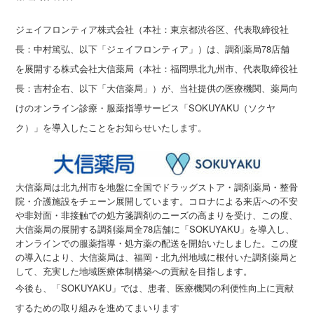
ジェイフロンティア株式会社（本社：東京都渋谷区、代表取締役社
長：中村篤弘、以下「ジェイフロンティア」）は、調剤薬局78店舗
を展開する株式会社大信薬局（本社：福岡県北九州市、代表取締役社
長：吉村企右、以下「大信薬局」）が、当社提供の医療機関、薬局向
けのオンライン診療・服薬指導サービス「SOKUYAKU（ソクヤ
ク）」を導入したことをお知らせいたします。
大信薬局は北九州市を地盤に全国でドラッグストア・調剤薬局・整骨
院・介護施設をチェーン展開しています。コロナによる来店への不安
や非対面・非接触での処方箋調剤のニーズの高まりを受け、この度、
大信薬局の展開する調剤薬局全78店舗に「SOKUYAKU」を導入し、
オンラインでの服薬指導・処方薬の配送を開始いたしました。この度
の導入により、大信薬局は、福岡・北九州地域に根付いた調剤薬局と
して、充実した地域医療体制構築への貢献を目指します。
今後も、「SOKUYAKU」では、患者、医療機関の利便性向上に貢献
するための取り組みを進めてまいります