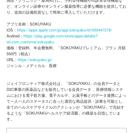
病院・クリニック・薬局向けに、予約管理機能や問診票管理機能な
ど、オンライン診療やオンライン服薬指導に必要な機能を提供してお
り、追加の設備投資なしで簡単に導入していただけます。
アプリ名称：SOKUYAKU
iOS：
https://apps.apple.com/jp/app/sokuyaku/id1550447276/
Android：
https://play.google.com/store/apps/details?
id=com.customer.sokuyaku
価格：登録料、年会費無料、「SOKUYAKUプレミアム」プラン 月額
550円（税込）
URL：
https://sokuyaku.jp/
ジャンル：メディカル 医療
ジェイフロンティア株式会社は、「SOKUYAKU」の会員データと
D2C事業の医薬品などを販売している会員データ 、医療情報システ
ムにおける電子処方箋、電子カルテ、お薬手帳とのデータ連携によっ
て一人一人のステータスに合った適切な商品提供・診療を可能とし、
全てのヘルスケアサイクルのアクションが「SOKUYAKU」で完結す
るような「SOKUYAKUヘルスケア経済圏」の構築を目指していま
す。