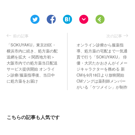
前の記事
次の記事
「SOKUYAKU」東京23区・
オンライン診療から服薬指
横浜市内に続き、処方薬の配
導、処方薬の宅配まで一気通
送網を拡大 ＜関西地方初＞
貫で行う「SOKUYAKU」 俳
大阪市内での処方薬当日配送
優・大沢たかおさんがイメー
サービス提供開始 オンライ
ジキャラクターを務める 新
ン診療/服薬指導後、当日中
CMを9月18日より放映開始
に処方薬をお届け
CMソングは薬剤師メンバー
がいる「ケツメイシ」が制作
こちらの記事も人気です