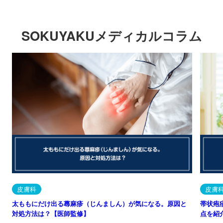
SOKUYAKUメディカルコラム
皮膚科
皮膚
太ももにだけ出る蕁麻疹（じんましん）が気になる。原因と
帯状疱
対処方法は？【医師監修】
点を紹