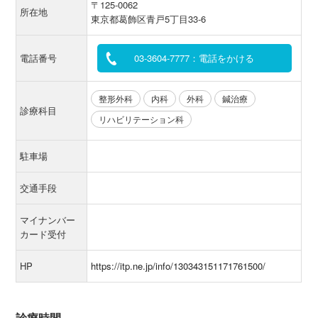
〒125-0062
所在地
東京都葛飾区青戸5丁目33-6
電話番号
03-3604-7777：電話をかける
整形外科
内科
外科
鍼治療
診療科目
リハビリテーション科
駐車場
交通手段
マイナンバー
カード受付
HP
https://itp.ne.jp/info/130343151171761500/
診療時間