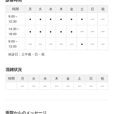
時間
月
火
水
木
金
土
日
祝
9:00～
●
●
●
●
●
●
―
―
12:30
14:30～
●
●
●
●
●
―
―
―
18:00
9:00～
―
―
―
―
―
●
―
―
13:00
休診日：土午後・日・祝
混雑状況
時間
月
火
水
木
金
土
日
祝
―
―
―
―
―
―
―
―
医院からのメッセージ