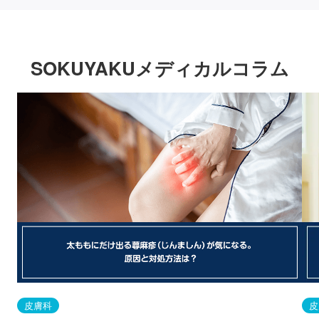
SOKUYAKUメディカルコラム
皮膚科
皮