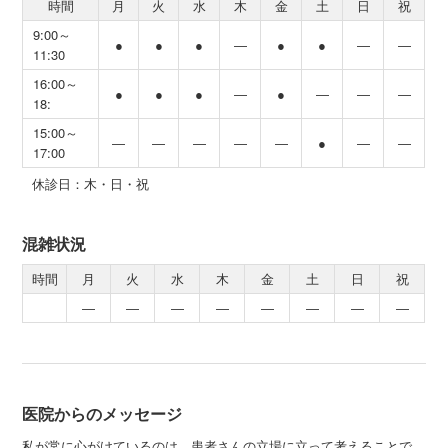
時間
月
火
水
木
金
土
日
祝
9:00～
●
●
●
―
●
●
―
―
11:30
16:00～
●
●
●
―
●
―
―
―
18:
15:00～
―
―
―
―
―
●
―
―
17:00
休診日：木・日・祝
混雑状況
時間
月
火
水
木
金
土
日
祝
―
―
―
―
―
―
―
―
医院からのメッセージ
私が常に心がけているのは、患者さんの立場に立って考えることで