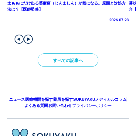
太ももにだけ出る蕁麻疹（じんましん）が気になる。原因と対処方
帯
法は？【医師監修】
介
2026.07.23
すべての記事へ
ニュース
医療機関を探す
薬局を探す
SOKUYAKUメディカルコラム
よくある質問
お問い合わせ
プライバシーポリシー