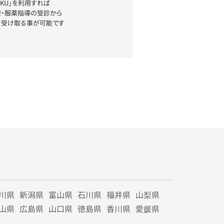
YAKU」を利用すれば
療・服薬指導の受診から
て受け取る事が可能です
川県
新潟県
富山県
石川県
福井県
山梨県
山県
広島県
山口県
徳島県
香川県
愛媛県