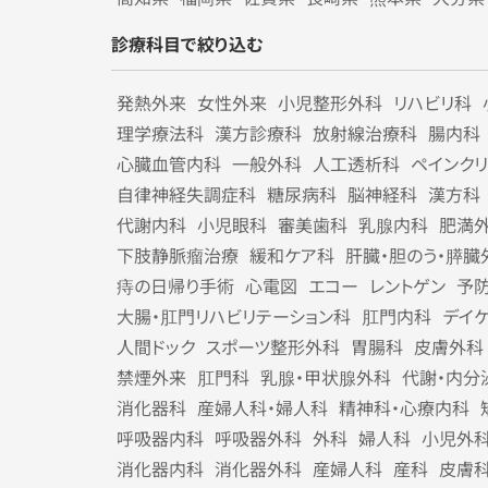
診療科目で絞り込む
発熱外来
女性外来
小児整形外科
リハビリ科
理学療法科
漢方診療科
放射線治療科
腸内科
心臓血管内科
一般外科
人工透析科
ペインク
自律神経失調症科
糖尿病科
脳神経科
漢方科
代謝内科
小児眼科
審美歯科
乳腺内科
肥満
下肢静脈瘤治療
緩和ケア科
肝臓・胆のう・膵臓
痔の日帰り手術
心電図
エコー
レントゲン
予
大腸・肛門リハビリテーション科
肛門内科
デイ
人間ドック
スポーツ整形外科
胃腸科
皮膚外科
禁煙外来
肛門科
乳腺・甲状腺外科
代謝・内分
消化器科
産婦人科・婦人科
精神科・心療内科
呼吸器内科
呼吸器外科
外科
婦人科
小児外
消化器内科
消化器外科
産婦人科
産科
皮膚