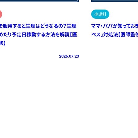
小児科
を服用すると生理はどうなるの？生理
ママ・パパが知ってお
めたり予定日移動する方法を解説【医
ペス」対処法【医師監
修】
2026.07.23