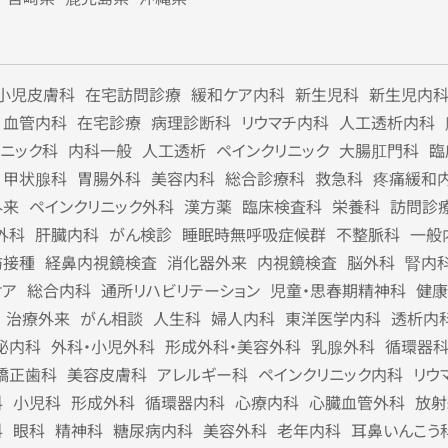
小児皮膚科
在宅訪問診療
緩和ケア内科
新生児科
新生児内
血管内科
在宅診療
病理診断科
リウマチ内科
人工透析内科
リニック科
内科一般
人工透析
ペインクリニック
大腸肛門科
臨
甲状腺科
胃腸外科
美容内科
総合診療科
救急科
疼痛緩和
外来
ペインクリニック外科
漢方薬
臨床検査科
栄養科
訪問診
外科
肝臓内科
がん検診
睡眠時無呼吸症候群
不整脈科
一般
防接種
経鼻内視鏡検査
消化器外来
内視鏡検査
脳外科
腎内
ケア
総合内科
通所リハビリテーション
児童・思春期精神科
健康
治療外来
がん相談
人生科
婦人内科
東洋医学内科
透析内
泌内科
外科・小児外科
形成外科・美容外科
乳腺外科
循環器
矯正歯科
美容皮膚科
アレルギー科
ペインクリニック内科
リウ
科
小児科
形成外科
循環器内科
心療内科
心臓血管外科
放射
科
眼科
精神科
糖尿病内科
美容外科
老年内科
耳鼻いんこう