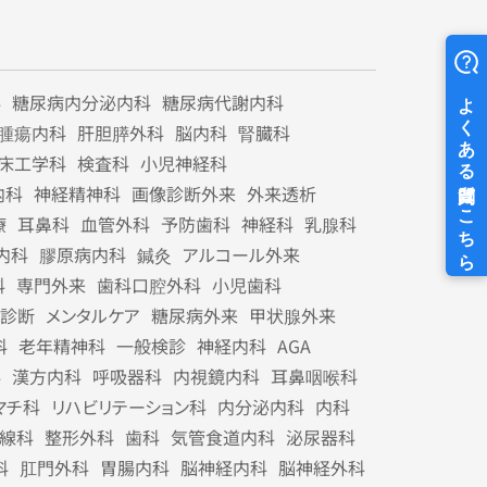
科
糖尿病内分泌内科
糖尿病代謝内科
腫瘍内科
肝胆膵外科
脳内科
腎臓科
床工学科
検査科
小児神経科
内科
神経精神科
画像診断外来
外来透析
療
耳鼻科
血管外科
予防歯科
神経科
乳腺科
内科
膠原病内科
鍼灸
アルコール外来
科
専門外来
歯科口腔外科
小児歯科
診断
メンタルケア
糖尿病外来
甲状腺外来
科
老年精神科
一般検診
神経内科
AGA
科
漢方内科
呼吸器科
内視鏡内科
耳鼻咽喉科
マチ科
リハビリテーション科
内分泌内科
内科
線科
整形外科
歯科
気管食道内科
泌尿器科
科
肛門外科
胃腸内科
脳神経内科
脳神経外科