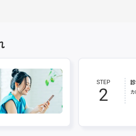
れ
診
STEP
2
カ