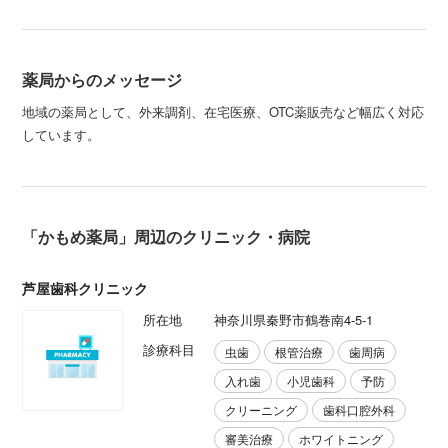
薬局からのメッセージ
地域の薬局として、外来調剤、在宅医療、OTC薬販売など幅広く対応
しています。
「かもめ薬局」周辺のクリニック・病院
芦屋歯科クリニック
所在地
神奈川県秦野市鶴巻南4-5-1
診療科目
虫歯
根管治療
歯周病
入れ歯
小児歯科
予防
クリーニング
歯科口腔外科
審美治療
ホワイトニング