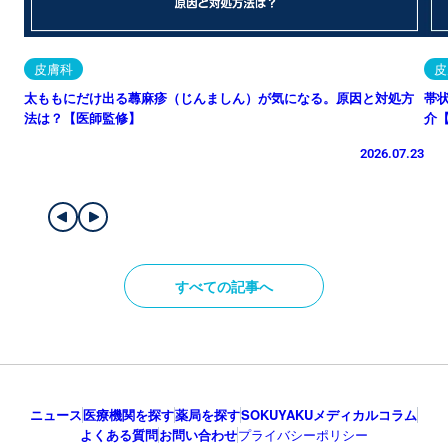
皮膚科
皮
太ももにだけ出る蕁麻疹（じんましん）が気になる。原因と対処方
帯
法は？【医師監修】
介
2026.07.23
すべての記事へ
ニュース
医療機関を探す
薬局を探す
SOKUYAKUメディカルコラム
よくある質問
お問い合わせ
プライバシーポリシー