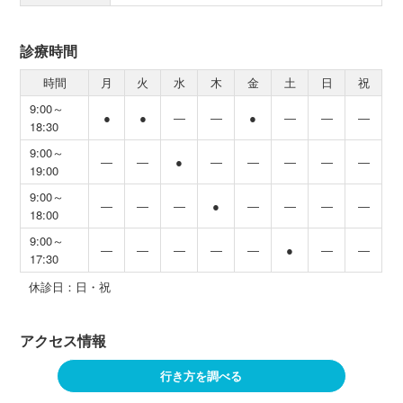
診療時間
時間
月
火
水
木
金
土
日
祝
9:00～
●
●
―
―
●
―
―
―
18:30
9:00～
―
―
●
―
―
―
―
―
19:00
9:00～
―
―
―
●
―
―
―
―
18:00
9:00～
―
―
―
―
―
●
―
―
17:30
休診日：日・祝
アクセス情報
行き方を調べる