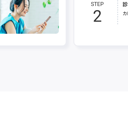
診
STEP
2
カ