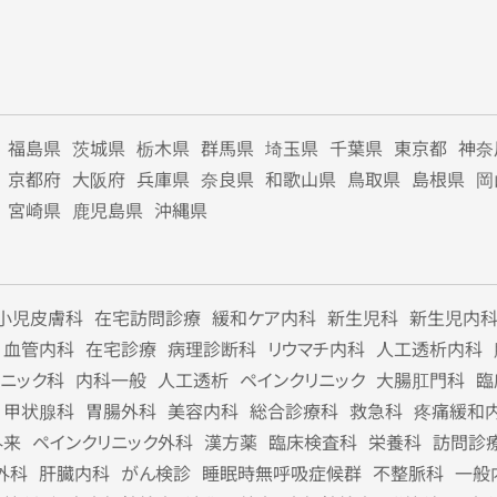
福島県
茨城県
栃木県
群馬県
埼玉県
千葉県
東京都
神奈
京都府
大阪府
兵庫県
奈良県
和歌山県
鳥取県
島根県
岡
宮崎県
鹿児島県
沖縄県
小児皮膚科
在宅訪問診療
緩和ケア内科
新生児科
新生児内
血管内科
在宅診療
病理診断科
リウマチ内科
人工透析内科
リニック科
内科一般
人工透析
ペインクリニック
大腸肛門科
臨
甲状腺科
胃腸外科
美容内科
総合診療科
救急科
疼痛緩和
外来
ペインクリニック外科
漢方薬
臨床検査科
栄養科
訪問診
外科
肝臓内科
がん検診
睡眠時無呼吸症候群
不整脈科
一般