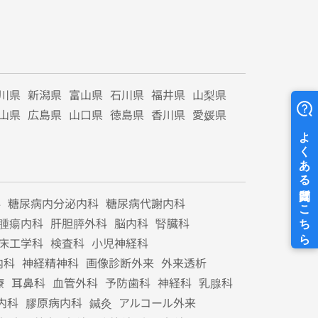
川県
新潟県
富山県
石川県
福井県
山梨県
山県
広島県
山口県
徳島県
香川県
愛媛県
科
糖尿病内分泌内科
糖尿病代謝内科
腫瘍内科
肝胆膵外科
脳内科
腎臓科
床工学科
検査科
小児神経科
内科
神経精神科
画像診断外来
外来透析
療
耳鼻科
血管外科
予防歯科
神経科
乳腺科
内科
膠原病内科
鍼灸
アルコール外来