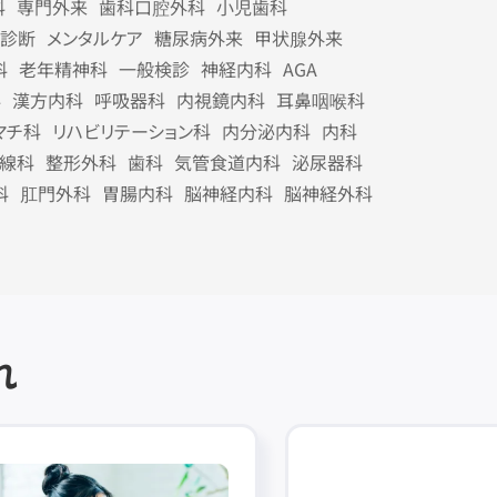
科
専門外来
歯科口腔外科
小児歯科
診断
メンタルケア
糖尿病外来
甲状腺外来
科
老年精神科
一般検診
神経内科
AGA
科
漢方内科
呼吸器科
内視鏡内科
耳鼻咽喉科
マチ科
リハビリテーション科
内分泌内科
内科
線科
整形外科
歯科
気管食道内科
泌尿器科
科
肛門外科
胃腸内科
脳神経内科
脳神経外科
れ