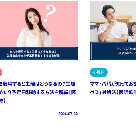
小児科
を服用すると生理はどうなるの？生理
ママ・パパが知ってお
めたり予定日移動する方法を解説【医
ペス」対処法【医師監
修】
2026.07.23