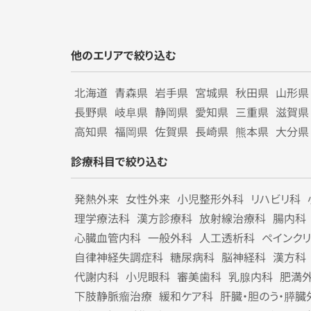
他のエリアで絞り込む
北海道
青森県
岩手県
宮城県
秋田県
山形県
長野県
岐阜県
静岡県
愛知県
三重県
滋賀県
高知県
福岡県
佐賀県
長崎県
熊本県
大分県
診療科目で絞り込む
発熱外来
女性外来
小児整形外科
リハビリ科
理学療法科
漢方診療科
放射線治療科
腸内科
心臓血管内科
一般外科
人工透析科
ペインク
自律神経失調症科
糖尿病科
脳神経科
漢方科
代謝内科
小児眼科
審美歯科
乳腺内科
肥満
下肢静脈瘤治療
緩和ケア科
肝臓・胆のう・膵臓