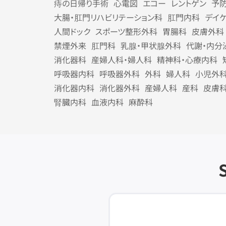
痔の日帰り手術
心電図
エコー
レントゲン
予
大腸・肛門リハビリテーション科
肛門内科
デイ
人間ドック
スポーツ整形外科
胃腸科
皮膚外科
禁煙外来
肛門科
乳腺・甲状腺外科
代謝・内分
消化器科
産婦人科・婦人科
精神科・心療内科
呼吸器内科
呼吸器外科
外科
婦人科
小児外
消化器内科
消化器外科
産婦人科
産科
皮膚
腎臓内科
血液内科
麻酔科