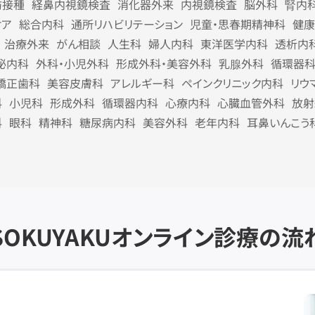
防接種
経鼻内視鏡検査
消化器外来
内視鏡検査
脳外科
腎内
ケア
総合内科
通所リハビリテーション
児童・思春期精神科
健康
治療外来
がん相談
人生科
婦人内科
東洋医学内科
透析内
泌内科
外科・小児外科
形成外科・美容外科
乳腺外科
循環器
矯正歯科
美容皮膚科
アレルギー科
ペインクリニック内科
リウ
科
小児科
形成外科
循環器内科
心療内科
心臓血管外科
放射
科
眼科
精神科
糖尿病内科
美容外科
老年内科
耳鼻いんこう
SOKUYAKU
オンライン診療の流