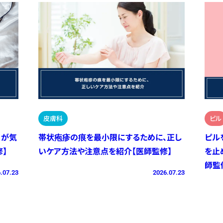
皮膚科
ピル
）が気
帯状疱疹の痕を最小限にするために、正し
ピル
】
いケア方法や注意点を紹介【医師監修】
を止
師監
.07.23
2026.07.23