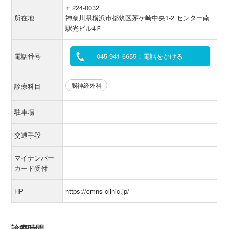
〒224-0032
所在地
神奈川県横浜市都筑区茅ケ崎中央1-2 センター南
駅光ビル4Ｆ
電話番号
045-941-6655：電話をかける
脳神経外科
診療科目
駐車場
交通手段
マイナンバー
カード受付
HP
https://cmns-clinic.jp/
診療時間