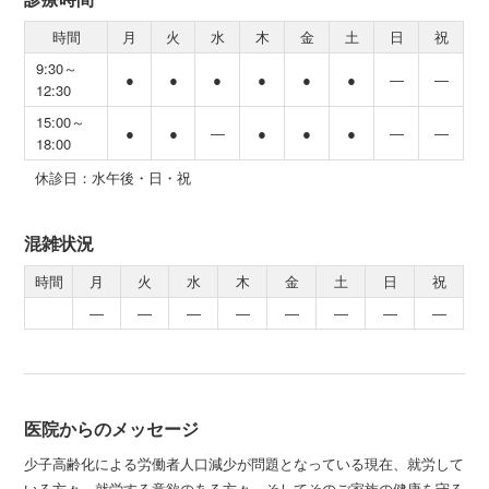
時間
月
火
水
木
金
土
日
祝
9:30～
●
●
●
●
●
●
―
―
12:30
15:00～
●
●
―
●
●
●
―
―
18:00
休診日：水午後・日・祝
混雑状況
時間
月
火
水
木
金
土
日
祝
―
―
―
―
―
―
―
―
医院からのメッセージ
少子高齢化による労働者人口減少が問題となっている現在、就労して
いる方々、就労する意欲のある方々、そしてそのご家族の健康を守る