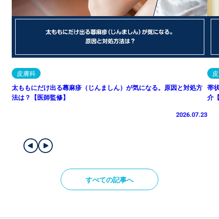
皮膚科
皮
太ももにだけ出る蕁麻疹（じんましん）が気になる。原因と対処方
帯
法は？【医師監修】
介
2026.07.23
すべての記事へ