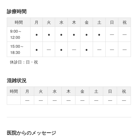
診療時間
時間
月
火
水
木
金
土
日
祝
9:00～
●
●
●
●
●
●
―
―
12:00
15:00～
●
―
●
―
●
―
―
―
18:30
休診日：日・祝
混雑状況
時間
月
火
水
木
金
土
日
祝
―
―
―
―
―
―
―
―
医院からのメッセージ