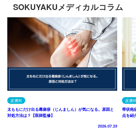
SOKUYAKUメディカルコラム
皮膚科
皮膚
太ももにだけ出る蕁麻疹（じんましん）が気になる。原因と
帯状疱
対処方法は？【医師監修】
点を紹
2026.07.23