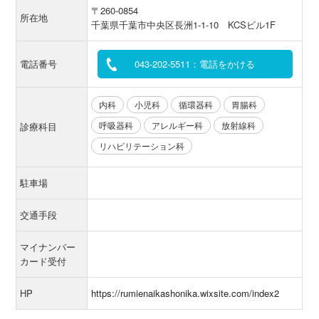
〒260-0854
所在地
千葉県千葉市中央区長洲1-1-10 KCSビル1F
電話番号
043-202-5511：電話をかける
内科
小児科
循環器科
胃腸科
呼吸器科
アレルギー科
放射線科
診療科目
リハビリテーション科
駐車場
交通手段
マイナンバー
カード受付
HP
https://rumienaikashonika.wixsite.com/index2