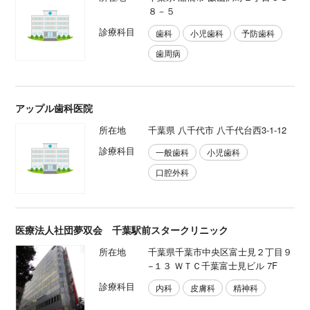
８－５
診療科目
歯科
小児歯科
予防歯科
歯周病
アップル歯科医院
所在地
千葉県 八千代市 八千代台西3-1-12
診療科目
一般歯科
小児歯科
口腔外科
医療法人社団夢双会 千葉駅前スタークリニック
所在地
千葉県千葉市中央区富士見２丁目９
−１３ ＷＴＣ千葉富士見ビル 7F
診療科目
内科
皮膚科
精神科