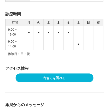
診療時間
時間
月
火
水
木
金
土
日
祝
9:00～
●
●
●
●
●
―
―
―
19:00
9:00～
―
―
―
―
―
●
―
―
14:00
休診日：日・祝
アクセス情報
行き方を調べる
薬局からのメッセージ