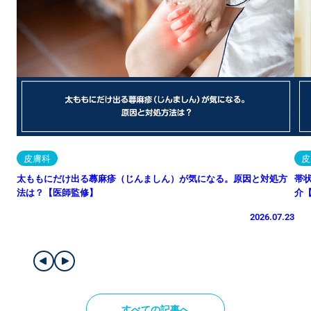
皮膚科
皮
太ももにだけ出る蕁麻疹（じんましん）が気になる。原因と対処方
帯
法は？【医師監修】
介
2026.07.23
すべての記事へ