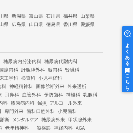
川県
新潟県
富山県
石川県
福井県
山梨県
山県
広島県
山口県
徳島県
香川県
愛媛県
科
糖尿病内分泌内科
糖尿病代謝内科
腫瘍内科
肝胆膵外科
脳内科
腎臓科
床工学科
検査科
小児神経科
内科
神経精神科
画像診断外来
外来透析
療
耳鼻科
血管外科
予防歯科
神経科
乳腺科
内科
膠原病内科
鍼灸
アルコール外来
科
専門外来
歯科口腔外科
小児歯科
診断
メンタルケア
糖尿病外来
甲状腺外来
科
老年精神科
一般検診
神経内科
AGA