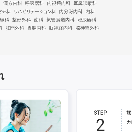
科
漢方内科
呼吸器科
内視鏡内科
耳鼻咽喉科
マチ科
リハビリテーション科
内分泌内科
内科
線科
整形外科
歯科
気管食道内科
泌尿器科
科
肛門外科
胃腸内科
脳神経内科
脳神経外科
れ
診
STEP
2
カ