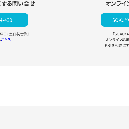
関する問い合せ
オンライ
4-430
SOKU
0（平日・土日祝営業）
「SOKU
は
こちら
オンライン診
お薬を郵送に