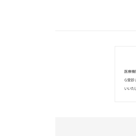
医療機
ら受診
いいた