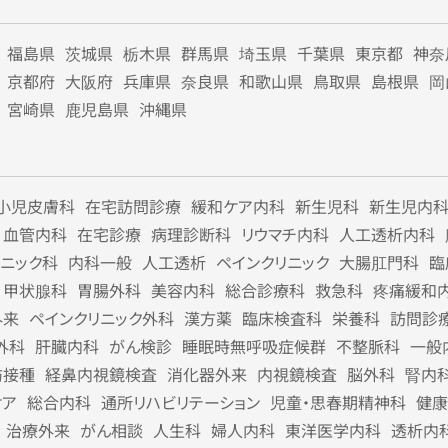
福島県
茨城県
栃木県
群馬県
埼玉県
千葉県
東京都
神奈
京都府
大阪府
兵庫県
奈良県
和歌山県
鳥取県
島根県
岡
宮崎県
鹿児島県
沖縄県
小児皮膚科
在宅訪問診療
緩和ケア内科
新生児科
新生児内
血管内科
在宅診療
病理診断科
リウマチ内科
人工透析内科
リニック科
内科一般
人工透析
ペインクリニック
大腸肛門科
臨
甲状腺科
胃腸外科
美容内科
総合診療科
救急科
疼痛緩和
外来
ペインクリニック外科
漢方薬
臨床検査科
栄養科
訪問診
外科
肝臓内科
がん検診
睡眠時無呼吸症候群
不整脈科
一般
防接種
経鼻内視鏡検査
消化器外来
内視鏡検査
脳外科
腎内
ケア
総合内科
通所リハビリテーション
児童・思春期精神科
健康
治療外来
がん相談
人生科
婦人内科
東洋医学内科
透析内