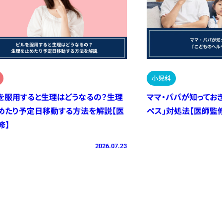
小児科
を服用すると生理はどうなるの？生理
ママ・パパが知ってお
めたり予定日移動する方法を解説【医
ペス」対処法【医師監
修】
2026.07.23