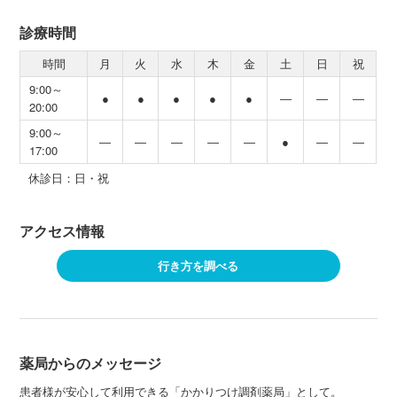
診療時間
時間
月
火
水
木
金
土
日
祝
9:00～
●
●
●
●
●
―
―
―
20:00
9:00～
―
―
―
―
―
●
―
―
17:00
休診日：日・祝
アクセス情報
行き方を調べる
薬局からのメッセージ
患者様が安心して利用できる「かかりつけ調剤薬局」として。