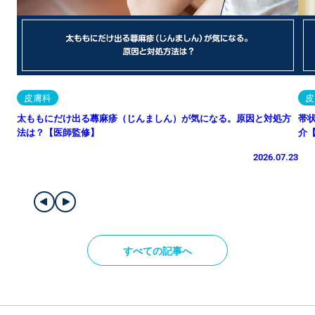
皮膚科
皮
太ももにだけ出る蕁麻疹（じんましん）が気になる。原因と対処方
帯
法は？【医師監修】
介
2026.07.23
すべての記事へ