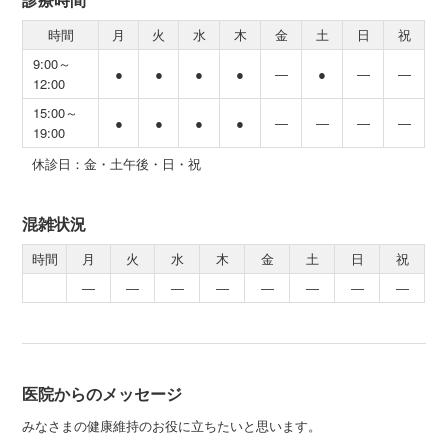
時間
月
火
水
木
金
土
日
祝
9:00～
●
●
●
●
―
●
―
―
12:00
15:00～
●
●
●
●
―
―
―
―
19:00
休診日：金・土午後・日・祝
混雑状況
時間
月
火
水
木
金
土
日
祝
―
―
―
―
―
―
―
―
医院からのメッセージ
みなさまの健康維持のお役に立ちたいと思います。