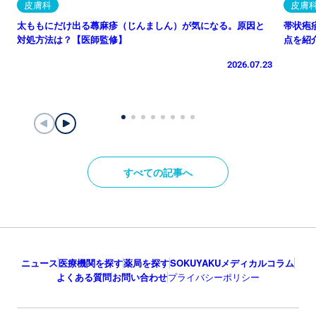
皮膚科
皮膚
太ももにだけ出る蕁麻疹（じんましん）が気になる。原因と
帯状疱
対処方法は？【医師監修】
点を紹
2026.07.23
すべての記事へ
ニュース
医療機関を探す
薬局を探す
SOKUYAKUメディカルコラム
よくある質問
お問い合わせ
プライバシーポリシー