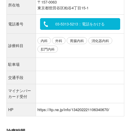
〒157-0063
所在地
東京都世田谷区粕谷4丁目15-1
電話番号
03-5313-5213：電話をかける
内科
外科
胃腸内科
消化器内科
診療科目
肛門内科
駐車場
交通手段
マイナンバー
カード受付
HP
https://itp.ne.jp/info/134202221106340670/
診療時間