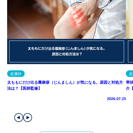
皮膚科
皮
太ももにだけ出る蕁麻疹（じんましん）が気になる。原因と対処方
帯
法は？【医師監修】
介
2026.07.23