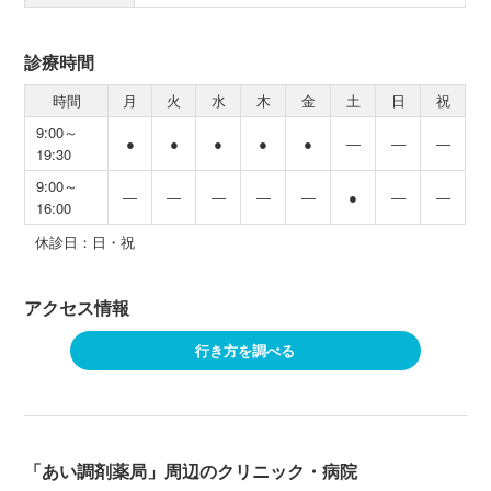
診療時間
時間
月
火
水
木
金
土
日
祝
9:00～
●
●
●
●
●
―
―
―
19:30
9:00～
―
―
―
―
―
●
―
―
16:00
休診日：日・祝
アクセス情報
行き方を調べる
「あい調剤薬局」周辺のクリニック・病院