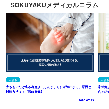
SOKUYAKUメディカルコラム
皮膚科
皮膚
太ももにだけ出る蕁麻疹（じんましん）が気になる。原因と
帯状疱
対処方法は？【医師監修】
点を紹
2026.07.23