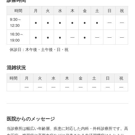
時間
月
火
水
木
金
土
日
祝
9:30～
●
●
●
●
●
●
―
―
12:30
16:30～
●
●
●
―
●
―
―
―
19:00
休診日：木午後・土午後・日・祝
混雑状況
時間
月
火
水
木
金
土
日
祝
―
―
―
―
―
―
―
―
医院からのメッセージ
当診療所は幅広い年齢層、疾患に対応した内科・外科診療所です。高