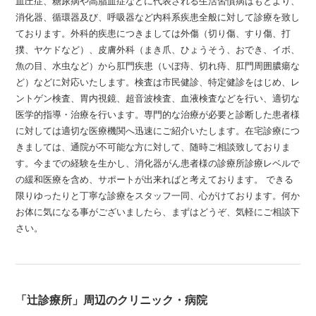
血圧症、糖尿病や高脂血症などに代表される生活習慣病はもとより、
消化器、循環器及び、呼吸器など内科系疾患全般に対して診療を致し
ております。外科的疾患につきましては外傷（切り傷、すり傷、打
撲、ヤケドなど）、皮膚外科（まき爪、ひょうそう、おでき、イボ、
魚の目、水虫など）から肛門疾患（いぼ痔、切れ痔、肛門周囲膿瘍な
ど）などに対応いたします。検査は市民健診、特定健診をはじめ、レ
ントゲン検査、胃内視鏡、超音波検査、血液検査などを行い、適切な
医学的指導・治療を行います。専門的な治療が必要と診断した患者様
に対しては適切な医療機関へ迅速にご紹介いたします。在宅診療につ
きましては、通院が不可能な方に対して、随時ご相談致しておりま
す。今までの経験を生かし、消化器がん患者様の診療所診療レベルで
の緩和医療を含め、サポートが出来ればと考えております。 できる
限りゆったりと丁寧な診療をスタッフ一同、心がけております。何か
お体に気になる事がございましたら、まずはどうぞ、気軽にご相談下
さい。
「辻診療所」周辺のクリニック・病院