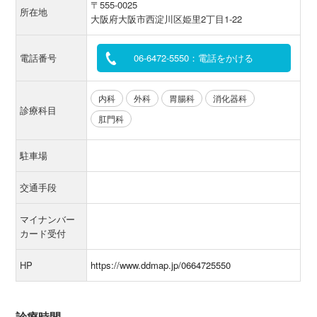
〒555-0025
所在地
大阪府大阪市西淀川区姫里2丁目1-22
電話番号
06-6472-5550：電話をかける
内科
外科
胃腸科
消化器科
診療科目
肛門科
駐車場
交通手段
マイナンバー
カード受付
HP
https://www.ddmap.jp/0664725550
診療時間