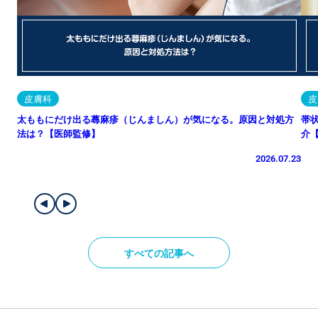
皮膚科
皮
太ももにだけ出る蕁麻疹（じんましん）が気になる。原因と対処方
帯
法は？【医師監修】
介
2026.07.23
すべての記事へ