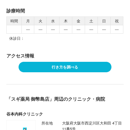
診療時間
時間
月
火
水
木
金
土
日
祝
―
―
―
―
―
―
―
―
休診日：
アクセス情報
行き方を調べる
「スギ薬局 御幣島店」周辺のクリニック・病院
谷本内科クリニック
所在地
大阪府大阪市西淀川区大和田 4丁目
11番5号