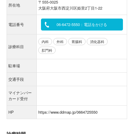
〒555-0025
所在地
大阪府大阪市西淀川区姫里2丁目1-22
電話番号
06-6472-5550：電話をかける
内科
外科
胃腸科
消化器科
診療科目
肛門科
駐車場
交通手段
マイナンバー
カード受付
HP
https://www.ddmap.jp/0664725550
診療時間