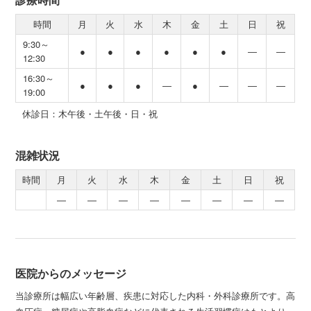
時間
月
火
水
木
金
土
日
祝
9:30～
●
●
●
●
●
●
―
―
12:30
16:30～
●
●
●
―
●
―
―
―
19:00
休診日：木午後・土午後・日・祝
混雑状況
時間
月
火
水
木
金
土
日
祝
―
―
―
―
―
―
―
―
医院からのメッセージ
当診療所は幅広い年齢層、疾患に対応した内科・外科診療所です。高