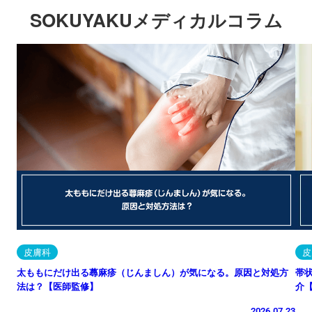
SOKUYAKUメディカルコラム
皮膚科
皮
太ももにだけ出る蕁麻疹（じんましん）が気になる。原因と対処方
帯
法は？【医師監修】
介
2026.07.23