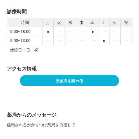
診療時間
時間
月
火
水
木
金
土
日
祝
9:00~18:00
●
―
―
―
●
―
―
―
9:00~13:00
―
―
―
―
―
●
―
―
休診日：日・祝
アクセス情報
行き方を調べる
薬局からのメッセージ
信頼されるかかりつけ薬局を目指して